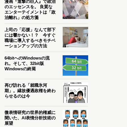
漫画『進撃の巨人』で政治
のエッセンスを。 良質な
エンターテイメントは「政
治離れ」の処方箋
上司の「応援」なんて部下
には響かない！？ 今すぐ
職場に導入するべきモチベ
ーションアップの方法
64bitへのWindowsの流
れ。そして、32bit版
Windowsの終焉
再び訪れる「就職氷河
期」。縁故優遇政権を終わ
らせるのは今
微表情研究の世界的権威に
聞いた、AI表情分析技術の
展望