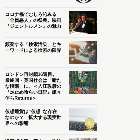
コロナ禍でむしろ沁みる
「全員悪人」の祭典。映画
『ジェントルメン』の魅力
頻発する「検索汚染」とキ
ーワードによる検索の限界
ロンドン再封鎖16週目。
最終回・英国社会は「新た
な段階」に。＜入江敦彦の
『足止め喰らい日記』嫌々
乍らReturns＞
仮想通貨は“仮想”な存在
なのか？ 拡大する現実世
界への影響