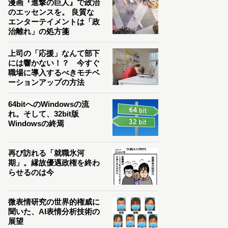
漫画『進撃の巨人』で政治
のエッセンスを。 良質な
エンターテイメントは「政
治離れ」の処方箋
上司の「応援」なんて部下
には響かない！？ 今すぐ
職場に導入するべきモチベ
ーションアップの方法
64bitへのWindowsの流
れ。そして、32bit版
Windowsの終焉
再び訪れる「就職氷河
期」。縁故優遇政権を終わ
らせるのは今
微表情研究の世界的権威に
聞いた、AI表情分析技術の
展望