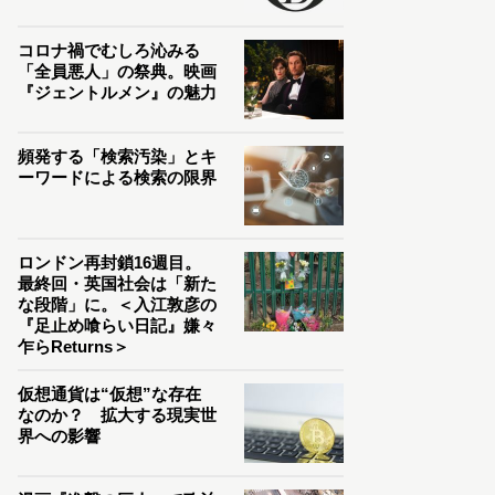
コロナ禍でむしろ沁みる
「全員悪人」の祭典。映画
『ジェントルメン』の魅力
頻発する「検索汚染」とキ
ーワードによる検索の限界
ロンドン再封鎖16週目。
最終回・英国社会は「新た
な段階」に。＜入江敦彦の
『足止め喰らい日記』嫌々
乍らReturns＞
仮想通貨は“仮想”な存在
なのか？ 拡大する現実世
界への影響