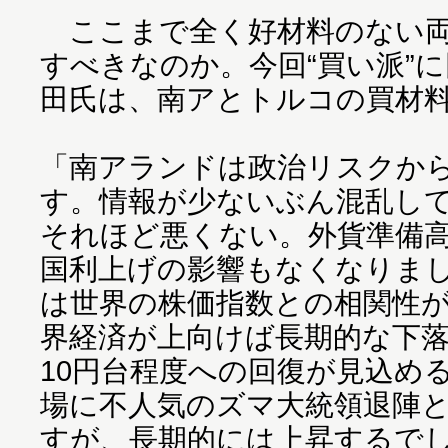
ここまで全く好材料のない両
すべきなのか。今回“買い派”
田氏は、南アとトルコの買材
「南アランドは政治リスクか
す。情報が少ないぶん混乱し
それほど悪くない。外貨準備
国利上げの影響もなくなりま
は世界の株価指数との相関性
界経済が上向けば長期的な下落
10円台程度への回復が見込め
場に不人気のズマ大統領退陣
すが、長期的には上昇するで