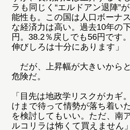
ラも同じく“エルドアン退陣”
能性も。この国は人口ボーナ
な経済力は高い。過去10年の下
円。38.2％戻しでも56円で
伸びしろは十分にあります」
だが、上昇幅が大きいからと
危険だ。
「目先は地政学リスクがカギ
けまで待って情勢が落ち着い
を検討してもいい。ただ、南
ルコリラは怖くて買えません