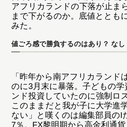
アフリカランドの下落が止ま
まで下がるのか。底値ととも
みた。
値ごろ感で勝負するのはあり？ なし
「昨年から南アフリカランド
のに3月末に暴落。子どもの学
ンド投資していたのに強制ロ
このままだと我が子に大学進
ない」と嘆くのは編集部員のI
7％。FX黎明期から高金利通貨