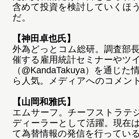
含めて投資を検討していくほ
だ。
【神田卓也氏】
外為どっとコム総研。調査部長
催する雇用統計セミナーやツ
（@KandaTakuya）を通
ら人気。メディアへのコメン
【山岡和雅氏】
エムサーフ。チーフストラテ
ディーラーとして活躍。現在
て為替情報の発信を行ってい