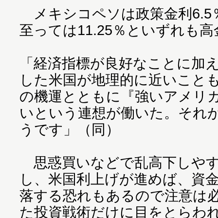
メキシコペソは政策金利6.5
至っては11.25％といずれも
「経済指標が良好なことに加
した米国が地理的に近いこと
の機運とともに『強いアメリ
いという連想が働いた。それ
うです」（同）
思惑買いなどで乱高下しやす
し、米国利上げが進めば、資
落する恐れもあるので注意は
た投資戦術だけに目をとらわ