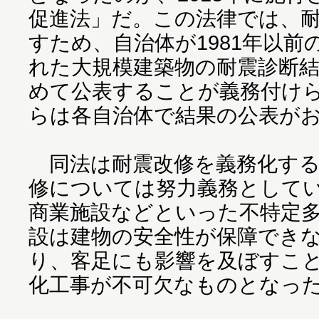
促進法」だ。この法律では、
すため、自治体が1981年以
れた大規模建築物の耐震診断
めて公表することが義務付けら
らは各自治体で結果の公表が
同法は耐震改修を義務化する
修については努力義務として
商業施設などといった不特定
設は建物の安全性が保障でき
り、客足にも影響を及ぼすこ
化工事が不可欠なものとなっ