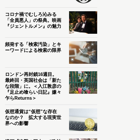
コロナ禍でむしろ沁みる
「全員悪人」の祭典。映画
『ジェントルメン』の魅力
頻発する「検索汚染」とキ
ーワードによる検索の限界
ロンドン再封鎖16週目。
最終回・英国社会は「新た
な段階」に。＜入江敦彦の
『足止め喰らい日記』嫌々
乍らReturns＞
仮想通貨は“仮想”な存在
なのか？ 拡大する現実世
界への影響