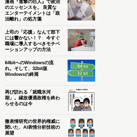
漫画『進撃の巨人』で政治
のエッセンスを。 良質な
エンターテイメントは「政
治離れ」の処方箋
上司の「応援」なんて部下
には響かない！？ 今すぐ
職場に導入するべきモチベ
ーションアップの方法
64bitへのWindowsの流
れ。そして、32bit版
Windowsの終焉
再び訪れる「就職氷河
期」。縁故優遇政権を終わ
らせるのは今
微表情研究の世界的権威に
聞いた、AI表情分析技術の
展望