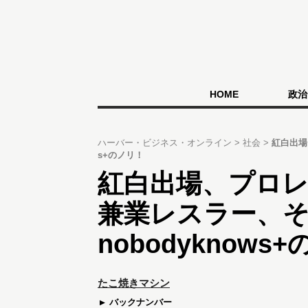
HOME
政治
ハーバー・ビジネス・オンライン
社会
紅白出場
s+のノリ！
紅白出場、プロ
兼業レスラー、
nobodyknows
たこ焼きマシン
バックナンバー