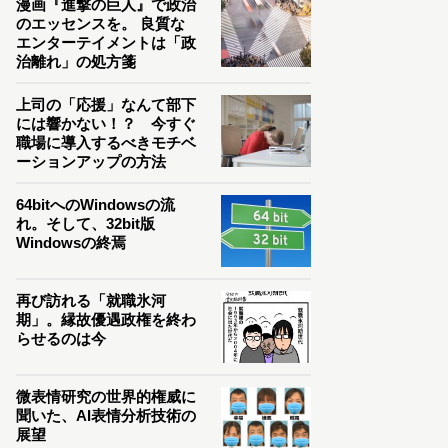
漫画『進撃の巨人』で政治
のエッセンスを。 良質な
エンターテイメントは「政
治離れ」の処方箋
上司の「応援」なんて部下
には響かない！？ 今すぐ
職場に導入するべきモチベ
ーションアップの方法
64bitへのWindowsの流
れ。そして、32bit版
Windowsの終焉
再び訪れる「就職氷河
期」。縁故優遇政権を終わ
らせるのは今
微表情研究の世界的権威に
聞いた、AI表情分析技術の
展望