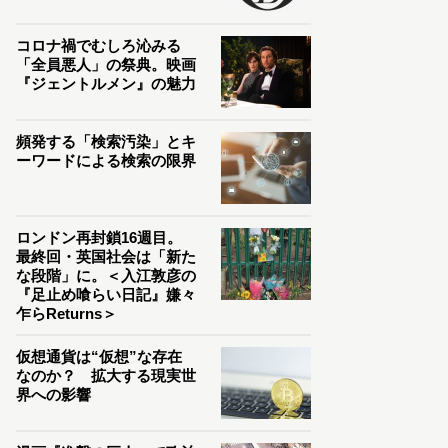
コロナ禍でむしろ沁みる
「全員悪人」の祭典。映画
『ジェントルメン』の魅力
頻発する「検索汚染」とキ
ーワードによる検索の限界
ロンドン再封鎖16週目。
最終回・英国社会は「新た
な段階」に。＜入江敦彦の
『足止め喰らい日記』嫌々
乍らReturns＞
仮想通貨は“仮想”な存在
なのか？ 拡大する現実世
界への影響