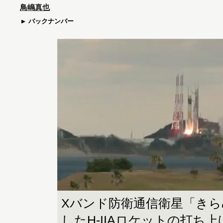
鳥嶋真也
バックナンバー
Xバンド防衛通信衛星「きら
したH-IIAロケットの打ち上げ Im