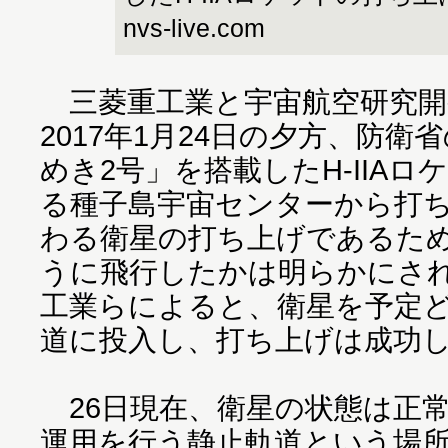
nvs-live.com
三菱重工業と宇宙航空研究開発
2017年1月24日の夕方、防
めき2号」を搭載したH-IIA
る種子島宇宙センターから打
わる衛星の打ち上げであるた
うに飛行したかは明らかにさ
工業らによると、衛星を予定
道に投入し、打ち上げは成功
26日現在、衛星の状態は正
運用を行う静止軌道という場