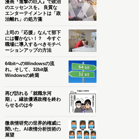
漫画『進撃の巨人』で政治
のエッセンスを。 良質な
エンターテイメントは「政
治離れ」の処方箋
上司の「応援」なんて部下
には響かない！？ 今すぐ
職場に導入するべきモチベ
ーションアップの方法
64bitへのWindowsの流
れ。そして、32bit版
Windowsの終焉
再び訪れる「就職氷河
期」。縁故優遇政権を終わ
らせるのは今
微表情研究の世界的権威に
聞いた、AI表情分析技術の
展望