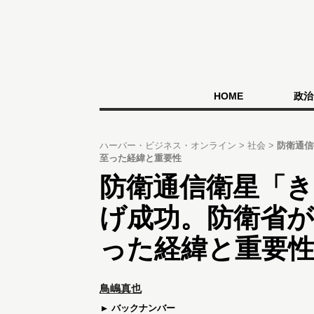
HOME
政治
ハーバー・ビジネス・オンライン
社会
防衛通信
至った経緯と重要性
防衛通信衛星「き
げ成功。防衛省
った経緯と重要
鳥嶋真也
バックナンバー