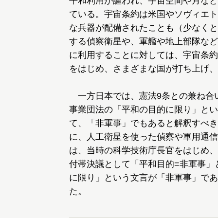
平和利用が謳われ、宇宙空間や月など
ている。宇宙条約は米国やソヴィエト
な兵器が配備されたことも（少なくと
する偵察衛星や、軍艦や地上部隊など
に利用することに対しては、宇宙条約
をはじめ、さまざまな国が打ち上げ、
一方日本では、憲法9条との兼ね合
事業団法の「平和の目的に限り」とい
て、「非軍事」でもあると解釈すべき
に、人工衛星を使った偵察や軍用通信
は、当時の科学技術庁長官をはじめ、
付帯決議として「平和目的=非軍事」
に限り」という文言が「非軍事」であ
た。