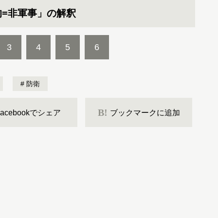
=非軍事」の解釈
3
4
5
6
防衛
B!
Facebookでシェア
ブックマークに追加