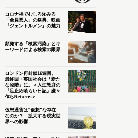
コロナ禍でむしろ沁みる
「全員悪人」の祭典。映画
『ジェントルメン』の魅力
頻発する「検索汚染」とキ
ーワードによる検索の限界
ロンドン再封鎖16週目。
最終回・英国社会は「新た
な段階」に。＜入江敦彦の
『足止め喰らい日記』嫌々
乍らReturns＞
仮想通貨は“仮想”な存在
なのか？ 拡大する現実世
界への影響