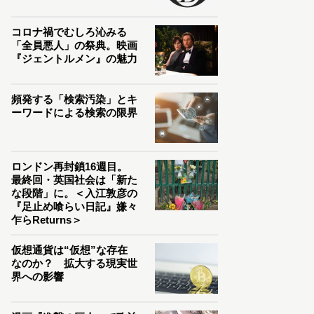
コロナ禍でむしろ沁みる
「全員悪人」の祭典。映画
『ジェントルメン』の魅力
頻発する「検索汚染」とキ
ーワードによる検索の限界
ロンドン再封鎖16週目。
最終回・英国社会は「新た
な段階」に。＜入江敦彦の
『足止め喰らい日記』嫌々
乍らReturns＞
仮想通貨は“仮想”な存在
なのか？ 拡大する現実世
界への影響