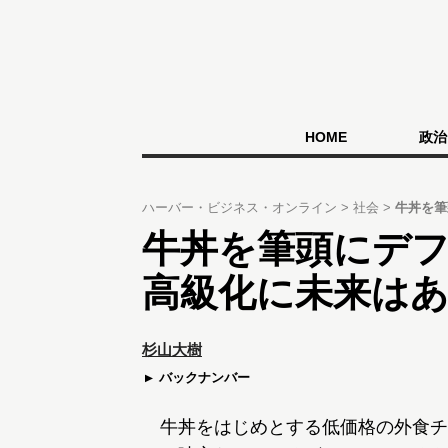
HOME
政治
ハーバー・ビジネス・オンライン
社会
牛丼を筆
牛丼を筆頭にデ
高級化に未来は
杉山大樹
バックナンバー
牛丼をはじめとする低価格の外食チ