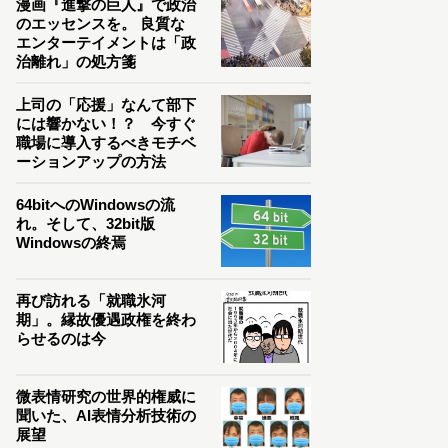
漫画『進撃の巨人』で政治
のエッセンスを。 良質な
エンターテイメントは「政
治離れ」の処方箋
上司の「応援」なんて部下
には響かない！？ 今すぐ
職場に導入するべきモチベ
ーションアップの方法
64bitへのWindowsの流
れ。そして、32bit版
Windowsの終焉
再び訪れる「就職氷河
期」。縁故優遇政権を終わ
らせるのは今
微表情研究の世界的権威に
聞いた、AI表情分析技術の
展望