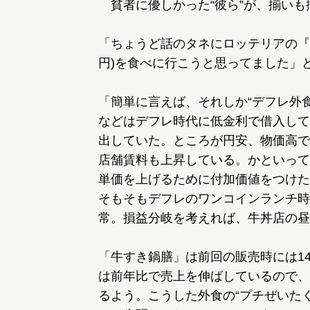
貧者に優しかった“彼ら”が、揃いも
「ちょうど話のタネにロッテリアの『飛
円)を食べに行こうと思ってました」
「簡単に言えば、それしか“デフレ外
などはデフレ時代に低金利で借入して
出していた。ところが円安、物価高で
店舗賃料も上昇している。かといって
単価を上げるために付加価値をつけた
そもそもデフレのワンコインランチ時
常。損益分岐を考えれば、牛丼店の昼夜
「牛すき鍋膳」は前回の販売時には14
は前年比で売上を伸ばしているので、
るよう。こうした外食の“プチぜいた