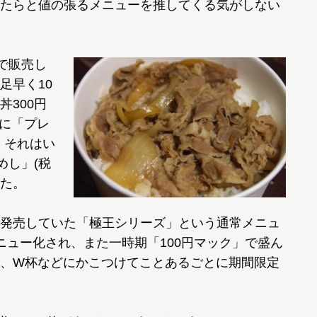
たらと値の張るメニューを推してくる気がしない
で販売し
足早く10
300円
月に「プレ
、それはい
めし」(税
った。
発売していた「極王シリーズ」という通常メニュ
ニュー化され、また一時期「100円マック」で盛ん
、W杯などにかこつけてことあるごとに期間限定