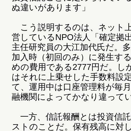
ぬ違いがあります」
こう説明するのは、ネット上で
営しているNPO法人「確定拠
主任研究員の大江加代氏だ。
加入時（初回のみ）に発生す
めの費用である2777円だ。
はそれに上乗せした手数料設
て、運用中は口座管理料が毎
融機関によってかなり違って
一方、信託報酬とは投資信託
ストのことだ。保有残高に対