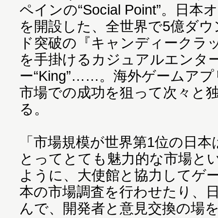
ペインの“Social Point”。日
を開設した、全世界で5億ダウ
ド突破の『キャンディークラ
を手掛けるカジュアルエンタ
ー“King”……。海外ゲーム
市場での成功を狙って次々と
る。
「市場規模が世界第1位の日本
とってとても魅力的な市場と
ように、大使館と協力してゲ
本の市場調査を行わせたり、
んで、開発者と意見交換の場