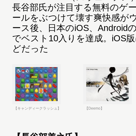
長谷部氏が注目する無料のゲ
ールをぶつけて壊す爽快感がウリ
ース後、日本のiOS、Andro
でベスト10入りを達成。iOS
どだった
【キャンディークラッシュ】
【Deemo】