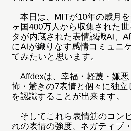
本日は、MITが10年の歳月を
ヶ国400万人から収集された
タが内蔵された表情認識AI、Affec
にAIが織りなす感情コミュニ
てみたいと思います。
Affdexは、幸福・軽蔑・嫌
怖・驚きの7表情と個々に独立
を認識することが出来ます。
そしてこれら表情筋のコンビ
れの表情の強度、ネガティブ