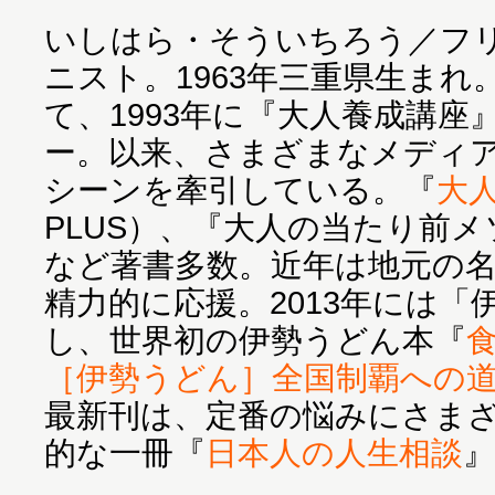
いしはら・そういちろう／フ
ニスト。1963年三重県生まれ
て、1993年に『大人養成講座
ー。以来、さまざまなメディ
シーンを牽引している。『
大
PLUS）、『大人の当たり前
など著書多数。近年は地元の
精力的に応援。2013年には
し、世界初の伊勢うどん本『
［伊勢うどん］全国制覇への
最新刊は、定番の悩みにさま
的な一冊『
日本人の人生相談