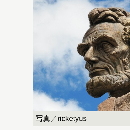
写真／ricketyus