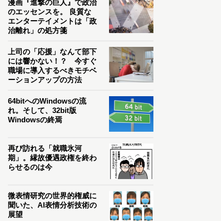
漫画『進撃の巨人』で政治
のエッセンスを。 良質な
エンターテイメントは「政
治離れ」の処方箋
上司の「応援」なんて部下
には響かない！？ 今すぐ
職場に導入するべきモチベ
ーションアップの方法
64bitへのWindowsの流
れ。そして、32bit版
Windowsの終焉
再び訪れる「就職氷河
期」。縁故優遇政権を終わ
らせるのは今
微表情研究の世界的権威に
聞いた、AI表情分析技術の
展望