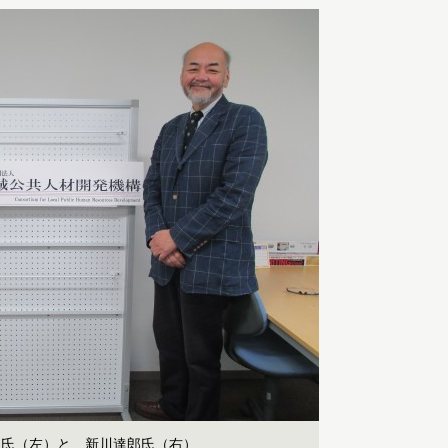
功氏（左）と、新川達郎氏（右）