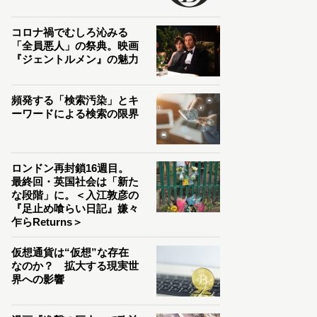
コロナ禍でむしろ沁みる
「全員悪人」の祭典。映画
『ジェントルメン』の魅力
頻発する「検索汚染」とキ
ーワードによる検索の限界
ロンドン再封鎖16週目。
最終回・英国社会は「新た
な段階」に。＜入江敦彦の
『足止め喰らい日記』嫌々
乍らReturns＞
仮想通貨は“仮想”な存在
なのか？ 拡大する現実世
界への影響