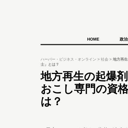
HOME
政治
ハーバー・ビジネス・オンライン
社会
地方再生
士」とは？
地方再生の起爆剤
おこし専門の資
は？