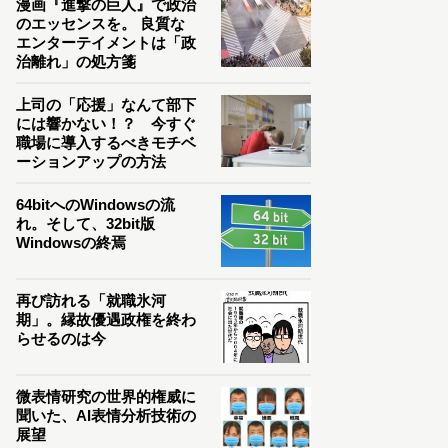
漫画『進撃の巨人』で政治
のエッセンスを。 良質な
エンターテイメントは「政
治離れ」の処方箋
上司の「応援」なんて部下
には響かない！？ 今すぐ
職場に導入するべきモチベ
ーションアップの方法
64bitへのWindowsの流
れ。そして、32bit版
Windowsの終焉
再び訪れる「就職氷河
期」。縁故優遇政権を終わ
らせるのは今
微表情研究の世界的権威に
聞いた、AI表情分析技術の
展望