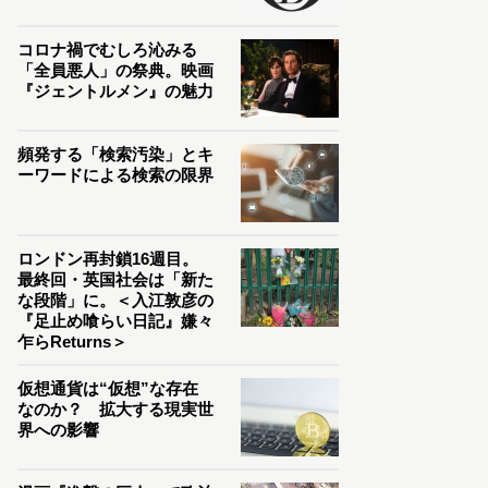
コロナ禍でむしろ沁みる
「全員悪人」の祭典。映画
『ジェントルメン』の魅力
頻発する「検索汚染」とキ
ーワードによる検索の限界
ロンドン再封鎖16週目。
最終回・英国社会は「新た
な段階」に。＜入江敦彦の
『足止め喰らい日記』嫌々
乍らReturns＞
仮想通貨は“仮想”な存在
なのか？ 拡大する現実世
界への影響