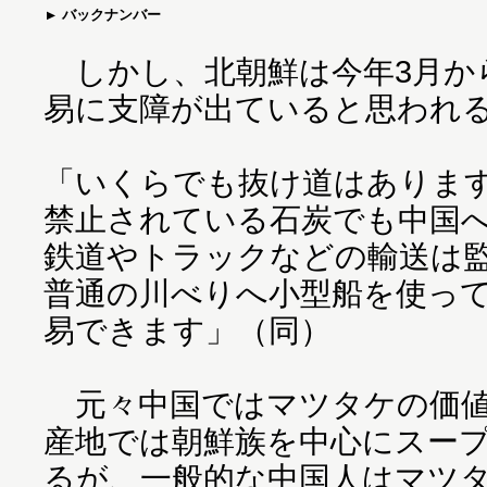
バックナンバー
しかし、北朝鮮は今年3月か
易に支障が出ていると思われ
「いくらでも抜け道はありま
禁止されている石炭でも中国
鉄道やトラックなどの輸送は
普通の川べりへ小型船を使っ
易できます」（同）
元々中国ではマツタケの価値
産地では朝鮮族を中心にスー
るが、一般的な中国人はマツ