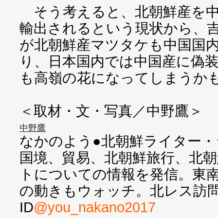
そう考えると、北朝鮮産を中
輸出されるという現状から、
が北朝鮮産マツタケも中国国
り、日本国内では中国産に偽
も高嶺の花になってしまうか
＜取材・文・写真／中野鷹＞
中野鷹
なかのよう●北朝鮮ライター・
国境、貿易、北朝鮮旅行、北
トについての情報を発信。東
の動きもウォッチ。北レス訪問が趣
ID
@you_nakano2017