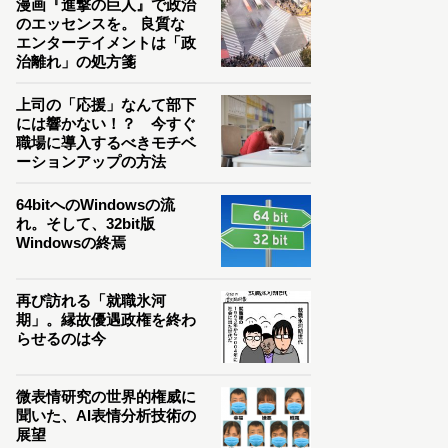
漫画『進撃の巨人』で政治
のエッセンスを。 良質な
エンターテイメントは「政
治離れ」の処方箋
上司の「応援」なんて部下
には響かない！？ 今すぐ
職場に導入するべきモチベ
ーションアップの方法
64bitへのWindowsの流
れ。そして、32bit版
Windowsの終焉
再び訪れる「就職氷河
期」。縁故優遇政権を終わ
らせるのは今
微表情研究の世界的権威に
聞いた、AI表情分析技術の
展望