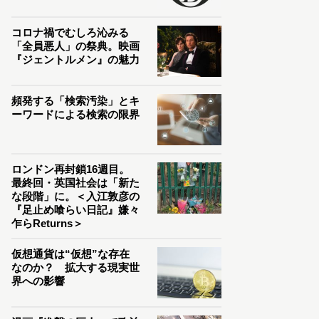
コロナ禍でむしろ沁みる
「全員悪人」の祭典。映画
『ジェントルメン』の魅力
頻発する「検索汚染」とキ
ーワードによる検索の限界
ロンドン再封鎖16週目。
最終回・英国社会は「新た
な段階」に。＜入江敦彦の
『足止め喰らい日記』嫌々
乍らReturns＞
仮想通貨は“仮想”な存在
なのか？ 拡大する現実世
界への影響