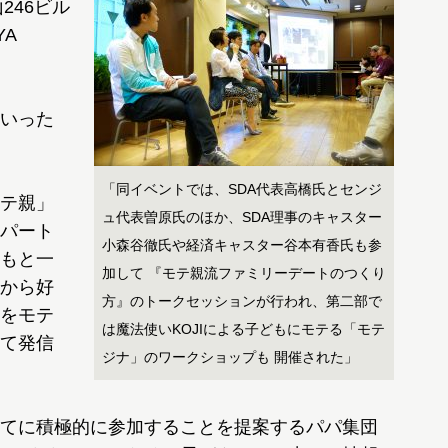
246ビル
A
いった
「同イベントでは、SDA代表高橋氏とセンジ
テ親」
ュ代表曽原氏のほか、SDA理事のキャスター
パート
小森谷徹氏や経済キャスター谷本有香氏も参
もと一
加して 『モテ親流ファミリーデートのつくり
から好
方』のトークセッションが行われ、第二部で
をモテ
は魔法使いKOJIによる子どもにモテる「モテ
て発信
ジナ」のワークショップも 開催された」
てに積極的に参加することを提案するパパ集団