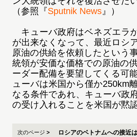
ン大統領はそれを復活させた
（参照『
Sputnik News
』）
キューバ政府はベネズエラか
が出来なくなって、最近ロシ
原油の供給を依頼したという
統領が安価な価格での原油の
ーダー配備を要望してくる可
ューバは米国から僅か250k
なる条件であれ、キューバ政
の受け入れることを米国が黙
ロシアのベトナムへの接近
次のページ