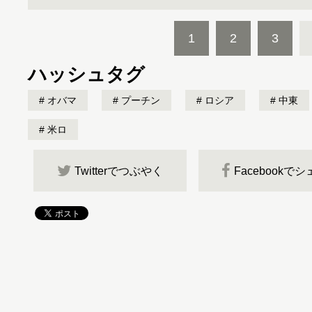
1
2
3
ハッシュタグ
オバマ
プーチン
ロシア
中東
米ロ
Twitterでつぶやく
Facebookで