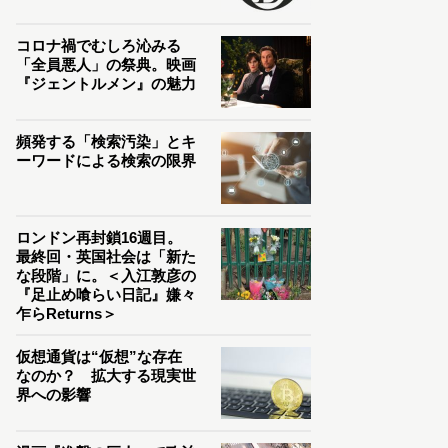
コロナ禍でむしろ沁みる
「全員悪人」の祭典。映画
『ジェントルメン』の魅力
頻発する「検索汚染」とキ
ーワードによる検索の限界
ロンドン再封鎖16週目。
最終回・英国社会は「新た
な段階」に。＜入江敦彦の
『足止め喰らい日記』嫌々
乍らReturns＞
仮想通貨は“仮想”な存在
なのか？ 拡大する現実世
界への影響