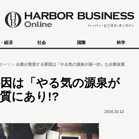
・経済
社会
国際
科学
ポーツ
企業が衰退する要因は「やる気の源泉が画一的」な企業体質
要因は「やる気の源泉が
質にあり!?
2016.10.12