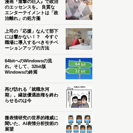
漫画『進撃の巨人』で政治
のエッセンスを。 良質な
エンターテイメントは「政
治離れ」の処方箋
上司の「応援」なんて部下
には響かない！？ 今すぐ
職場に導入するべきモチベ
ーションアップの方法
64bitへのWindowsの流
れ。そして、32bit版
Windowsの終焉
再び訪れる「就職氷河
期」。縁故優遇政権を終わ
らせるのは今
微表情研究の世界的権威に
聞いた、AI表情分析技術の
展望