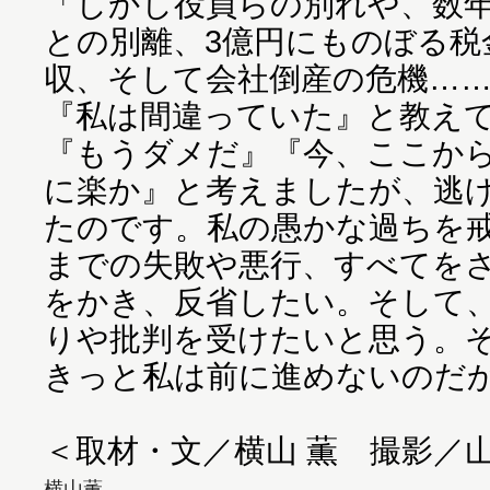
「しかし役員らの別れや、数
との別離、3億円にものぼる税
収、そして会社倒産の危機…
『私は間違っていた』と教え
『もうダメだ』『今、ここか
に楽か』と考えましたが、逃
たのです。私の愚かな過ちを
までの失敗や悪行、すべてを
をかき、反省したい。そして
りや批判を受けたいと思う。
きっと私は前に進めないのだ
＜取材・文／横山 薫 撮影／
横山薫