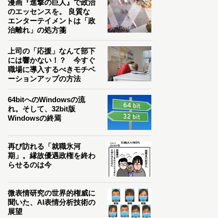
漫画『進撃の巨人』で政治
のエッセンスを。 良質な
エンターテイメントは「政
治離れ」の処方箋
上司の「応援」なんて部下
には響かない！？ 今すぐ
職場に導入するべきモチベ
ーションアップの方法
64bitへのWindowsの流
れ。そして、32bit版
Windowsの終焉
再び訪れる「就職氷河
期」。縁故優遇政権を終わ
らせるのは今
微表情研究の世界的権威に
聞いた、AI表情分析技術の
展望