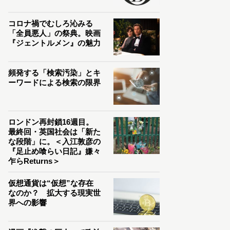
コロナ禍でむしろ沁みる
「全員悪人」の祭典。映画
『ジェントルメン』の魅力
頻発する「検索汚染」とキ
ーワードによる検索の限界
ロンドン再封鎖16週目。
最終回・英国社会は「新た
な段階」に。＜入江敦彦の
『足止め喰らい日記』嫌々
乍らReturns＞
仮想通貨は“仮想”な存在
なのか？ 拡大する現実世
界への影響