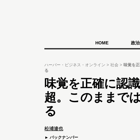
HOME
政治
ハーバー・ビジネス・オンライン
社会
味覚を正
る
味覚を正確に認識
超。このままで
る
松浦達也
バックナンバー