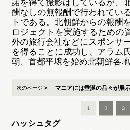
諾を得て撮影はしているが、
酬なしの無報酬で行われているD
トである。北朝鮮からの報酬
ロジェクトを実施するための
外の旅行会社などにスポンサ
を得ることに成功し、アラム氏は
朝、首都平壌を始め北朝鮮各
マニアには垂涎の品々が展
次のページ
1
2
3
ハッシュタグ