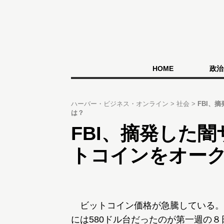
HOME
政治
ハーバー・ビジネス・オンライン
社会
FBI、
は？
FBI、摘発した
トコインをオー
ビットコイン価格が急騰している。
には580ドル台だったのが第一週の８