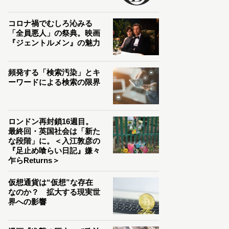
コロナ禍でむしろ沁みる
「全員悪人」の祭典。映画
『ジェントルメン』の魅力
頻発する「検索汚染」とキ
ーワードによる検索の限界
ロンドン再封鎖16週目。
最終回・英国社会は「新た
な段階」に。＜入江敦彦の
『足止め喰らい日記』嫌々
乍らReturns＞
仮想通貨は“仮想”な存在
なのか？ 拡大する現実世
界への影響