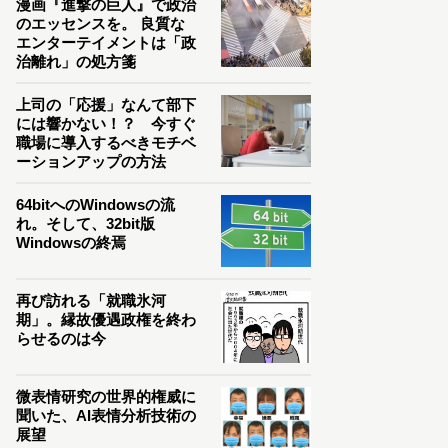
漫画『進撃の巨人』で政治
のエッセンスを。 良質な
エンターテイメントは「政
治離れ」の処方箋
上司の「応援」なんて部下
には響かない！？ 今すぐ
職場に導入するべきモチベ
ーションアップの方法
64bitへのWindowsの流
れ。そして、32bit版
Windowsの終焉
再び訪れる「就職氷河
期」。縁故優遇政権を終わ
らせるのは今
微表情研究の世界的権威に
聞いた、AI表情分析技術の
展望