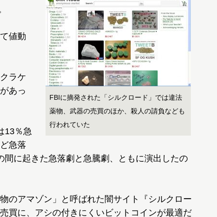
。
て値動
クラケ
があっ
FBIに摘発された「シルクロード」では違法
薬物、武器の売買のほか、殺人の請負なども
行われていた
13％急
ど急落
の間に起きた急落劇と急騰劇、ともに演出したの
物のアマゾン」と呼ばれた闇サイト『シルクロー
売買に、アシの付きにくいビットコインが最適だ