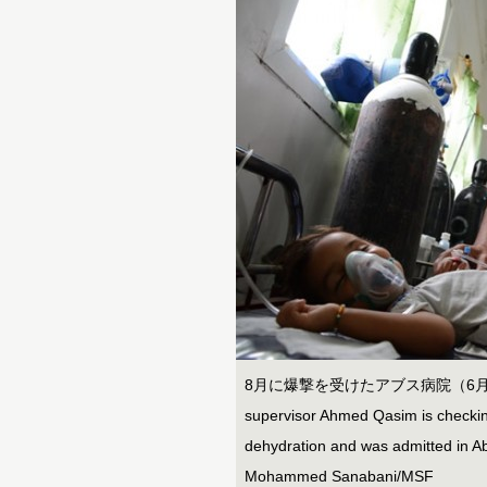
8月に爆撃を受けたアブス病院（6月撮影）。M
supervisor Ahmed Qasim is checkin
dehydration and was admitted in A
Mohammed Sanabani/MSF