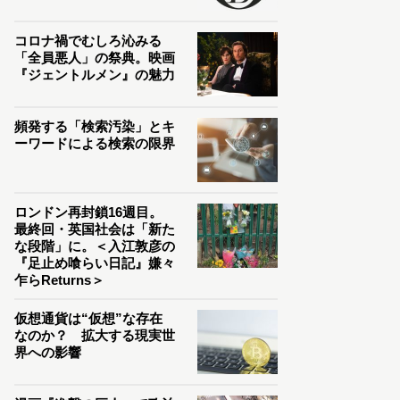
コロナ禍でむしろ沁みる
「全員悪人」の祭典。映画
『ジェントルメン』の魅力
頻発する「検索汚染」とキ
ーワードによる検索の限界
ロンドン再封鎖16週目。
最終回・英国社会は「新た
な段階」に。＜入江敦彦の
『足止め喰らい日記』嫌々
乍らReturns＞
仮想通貨は“仮想”な存在
なのか？ 拡大する現実世
界への影響