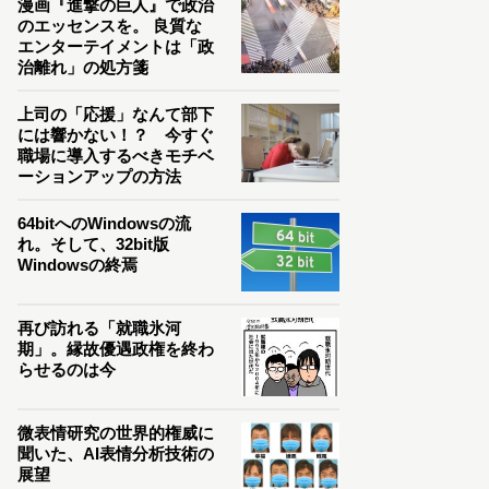
漫画『進撃の巨人』で政治
のエッセンスを。 良質な
エンターテイメントは「政
治離れ」の処方箋
上司の「応援」なんて部下
には響かない！？ 今すぐ
職場に導入するべきモチベ
ーションアップの方法
64bitへのWindowsの流
れ。そして、32bit版
Windowsの終焉
再び訪れる「就職氷河
期」。縁故優遇政権を終わ
らせるのは今
微表情研究の世界的権威に
聞いた、AI表情分析技術の
展望