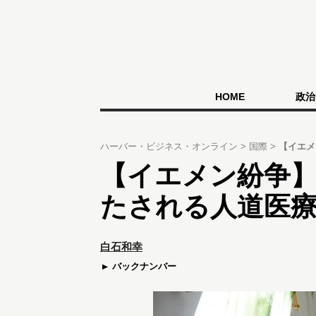
HOME
政治
ハーバー・ビジネス・オンライン
国際
【イエメ
【イエメン紛争
たされる人道医
白石和幸
バックナンバー