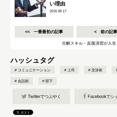
い理由
2016.08.17
一番最初の記事
前の記
分解スキル・反復演習が人生
ハッシュタグ
コミュニケーション
上司
交渉術
会話術
部下
Twitterでつぶやく
Facebookで