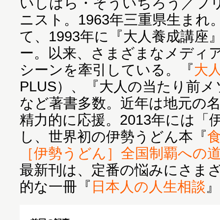
いしはら・そういちろう／フ
ニスト。1963年三重県生まれ
て、1993年に『大人養成講座
ー。以来、さまざまなメディ
シーンを牽引している。『
大
PLUS）、『大人の当たり前
など著書多数。近年は地元の
精力的に応援。2013年には
し、世界初の伊勢うどん本『
［伊勢うどん］全国制覇への
最新刊は、定番の悩みにさま
的な一冊『
日本人の人生相談