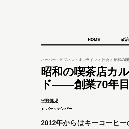
HOME
政治
ハーバー・ビジネス・オンライン
社会
昭和の喫
昭和の喫茶店カ
ド――創業70年
平野健児
バックナンバー
2012年からはキーコーヒ