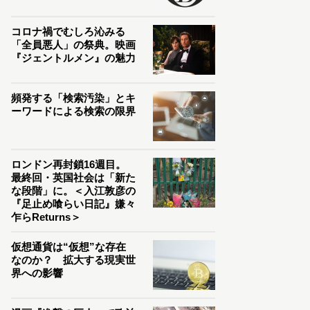
コロナ禍でむしろ沁みる
「全員悪人」の祭典。映画
『ジェントルメン』の魅力
頻発する「検索汚染」とキ
ーワードによる検索の限界
ロンドン再封鎖16週目。
最終回・英国社会は「新た
な段階」に。＜入江敦彦の
『足止め喰らい日記』嫌々
乍らReturns＞
仮想通貨は“仮想”な存在
なのか？ 拡大する現実世
界への影響