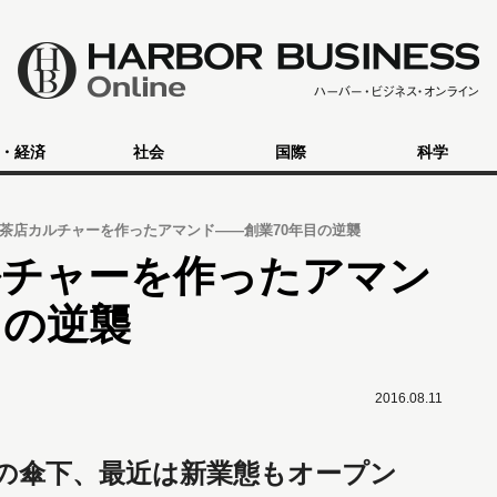
・経済
社会
国際
科学
茶店カルチャーを作ったアマンド――創業70年目の逆襲
ルチャーを作ったアマン
目の逆襲
2016.08.11
ーの傘下、最近は新業態もオープン