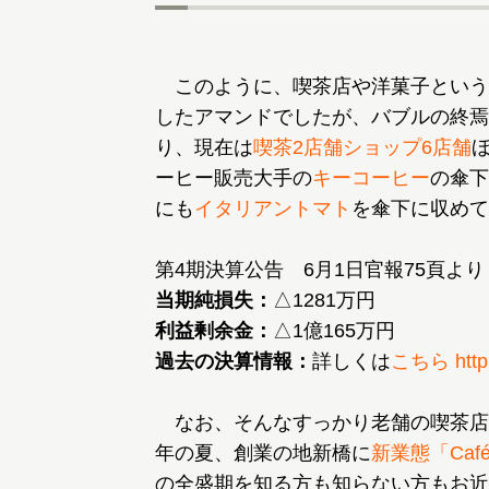
このように、喫茶店や洋菓子という
したアマンドでしたが、バブルの終焉
り、現在は
喫茶2店舗ショップ6店舗
ーヒー販売大手の
キーコーヒー
の傘下
にも
イタリアントマト
を傘下に収めて
当期純損失：
利益剰余金：
過去の決算情報：
詳しくは
こちら http:/
なお、そんなすっかり老舗の喫茶店
年の夏、創業の地新橋に
新業態「Café
の全盛期を知る方も知らない方もお近