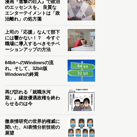
漫画『進撃の巨人』で政治
のエッセンスを。 良質な
エンターテイメントは「政
治離れ」の処方箋
上司の「応援」なんて部下
には響かない！？ 今すぐ
職場に導入するべきモチベ
ーションアップの方法
64bitへのWindowsの流
れ。そして、32bit版
Windowsの終焉
再び訪れる「就職氷河
期」。縁故優遇政権を終わ
らせるのは今
微表情研究の世界的権威に
聞いた、AI表情分析技術の
展望