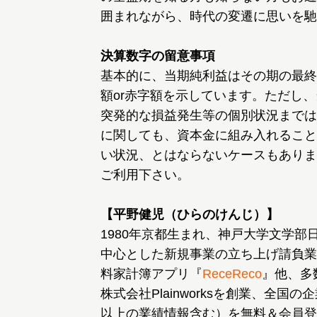
囲まれながら、時代の変遷に思いを馳
決算数字の留意事項
基本的に、当期純利益はその期の最終
額or赤字額を示しています。ただし
突発的な損益発生等の個別状況までは
に関しても、資本金に組み入れること
い状況、とはならないケースもありま
ご利用下さい。
【平野健児（ひらのけんじ）】
1980年京都生まれ、神戸大学文学部
中心とした新規事業の立ち上げ請負業
料家計簿アプリ『
ReceReco
』他、多
株式会社Plainworksを創業、全国の
以上の業績情報含む）を無料＆会員登