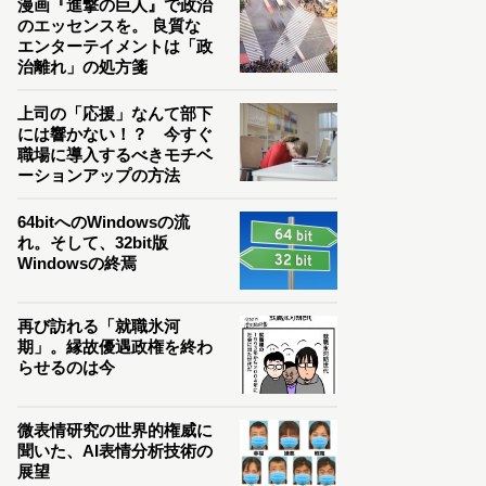
漫画『進撃の巨人』で政治
のエッセンスを。 良質な
エンターテイメントは「政
治離れ」の処方箋
上司の「応援」なんて部下
には響かない！？ 今すぐ
職場に導入するべきモチベ
ーションアップの方法
64bitへのWindowsの流
れ。そして、32bit版
Windowsの終焉
再び訪れる「就職氷河
期」。縁故優遇政権を終わ
らせるのは今
微表情研究の世界的権威に
聞いた、AI表情分析技術の
展望