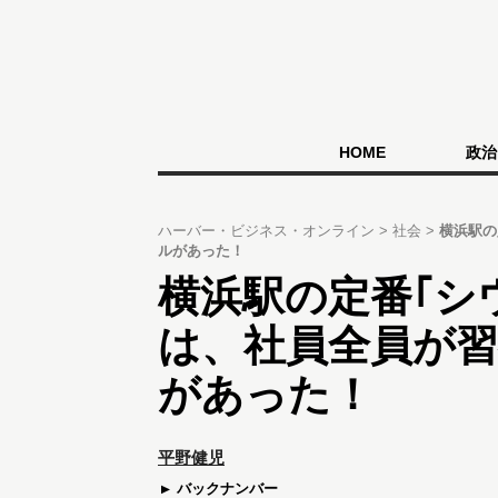
HOME
政治
ハーバー・ビジネス・オンライン
社会
横浜駅の
ルがあった！
横浜駅の定番｢シ
は、社員全員が
があった！
平野健児
バックナンバー