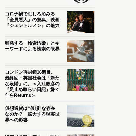
コロナ禍でむしろ沁みる
「全員悪人」の祭典。映画
『ジェントルメン』の魅力
頻発する「検索汚染」とキ
ーワードによる検索の限界
ロンドン再封鎖16週目。
最終回・英国社会は「新た
な段階」に。＜入江敦彦の
『足止め喰らい日記』嫌々
乍らReturns＞
仮想通貨は“仮想”な存在
なのか？ 拡大する現実世
界への影響