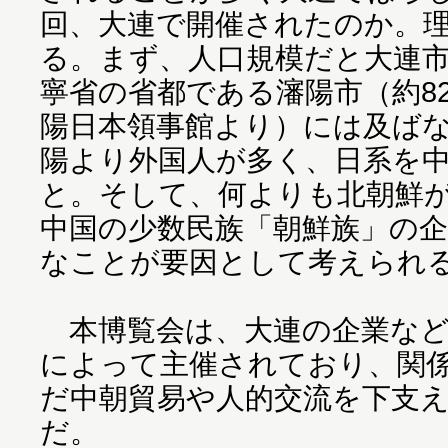
回、大連で開催されたのか。
る。まず、人口規模だと大連市
寧省の省都である瀋陽市（約8
陽日本領事館より）には及ば
陽より外国人が多く、日系を
と。そして、何よりも北朝鮮
中国の少数民族「朝鮮族」の
なことが要因として考えられ
本博覧会は、大連の企業など
によって主催されており、関
だ中朝貿易や人的交流を下支
だ。