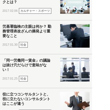
クとは？
カルチャー・スポーツ
2017.02.06
労基署臨検の主眼は何か？ 勤
務管理表改ざんの摘発より重
要なこと
社会
2017.01.30
「同一労働同一賃金」の議論
は抜け穴だらけで意味がな
い！
社会
2017.01.25
役に立つコンサルタントと、
役に立たないコンサルタント
はここが違う