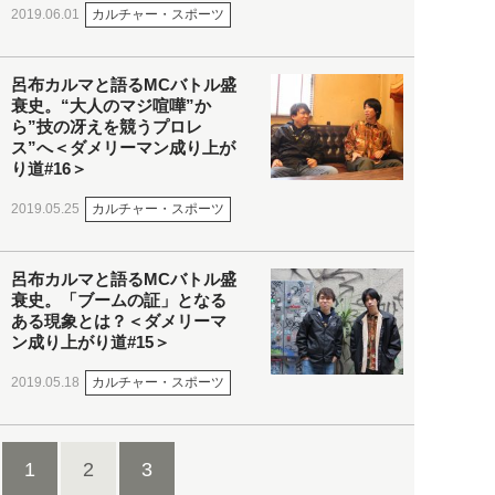
カルチャー・スポーツ
2019.06.01
呂布カルマと語るMCバトル盛
衰史。“大人のマジ喧嘩”か
ら”技の冴えを競うプロレ
ス”へ＜ダメリーマン成り上が
り道#16＞
カルチャー・スポーツ
2019.05.25
呂布カルマと語るMCバトル盛
衰史。「ブームの証」となる
ある現象とは？＜ダメリーマ
ン成り上がり道#15＞
カルチャー・スポーツ
2019.05.18
1
2
3