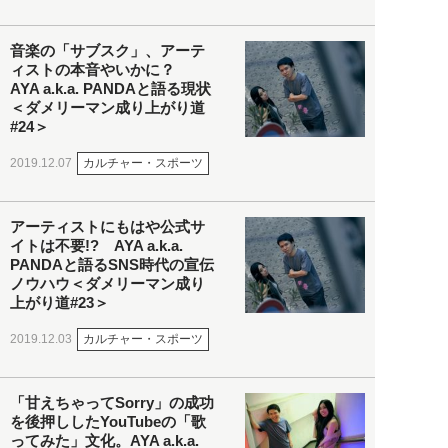
音楽の「サブスク」、アーテ
ィストの本音やいかに？
AYA a.k.a. PANDAと語る現状
＜ダメリーマン成り上がり道
#24＞
カルチャー・スポーツ
2019.12.07
アーティストにもはや公式サ
イトは不要!? AYA a.k.a.
PANDAと語るSNS時代の宣伝
ノウハウ＜ダメリーマン成り
上がり道#23＞
カルチャー・スポーツ
2019.12.03
「甘えちゃってSorry」の成功
を後押ししたYouTubeの「歌
ってみた」文化。AYA a.k.a.