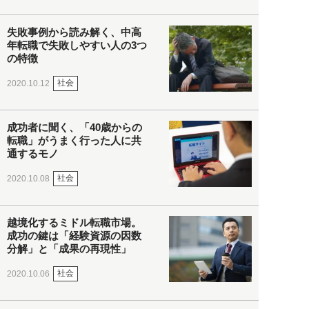
失敗事例から読み解く、中高
年転職で失敗しやすい人の3つ
の特徴
社会
2020.10.12
成功者に聞く、「40歳からの
転職」がうまく行った人に共
通するモノ
社会
2020.10.08
越境化するミドル転職市場。
成功の鍵は「経験資源の因数
分解」と「成果の再現性」
社会
2020.10.06