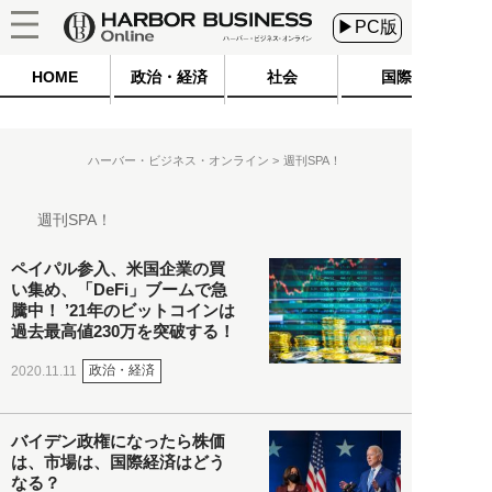
▶PC版
HOME
政治・経済
社会
国際
ハーバー・ビジネス・オンライン
週刊SPA！
週刊SPA！
ペイパル参入、米国企業の買
い集め、「DeFi」ブームで急
騰中！ ’21年のビットコインは
過去最高値230万を突破する！
政治・経済
2020.11.11
バイデン政権になったら株価
は、市場は、国際経済はどう
なる？