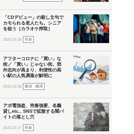
「CDデビュー」の殺し文句で
カモられる老人たち。シニア
を狙う［カラオケ搾取］
社会
2020.10.28
アフターコロナに「買い」な
街／「買い」じゃない街。郊
外志向が高まり、利便性の高
い駅の人気凋落が鮮明に
政治・経済
2020.10.18
アポ電強盗、売春強要、名義
貸しetc... SNSで拡散する闇バ
イトの落とし穴
社会
2020.10.17