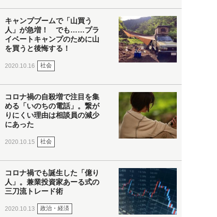
キャンプブームで「山買う
人」が急増！ でも……プラ
イベートキャンプのために山
を買うと後悔する！
社会
2020.10.16
コロナ禍の自殺増で注目を集
める「いのちの電話」。繋が
りにくい理由は相談員の減少
にあった
社会
2020.10.15
コロナ禍でも誕生した「億り
人」。兼業投資家あーる式の
三刀流トレード術
政治・経済
2020.10.13