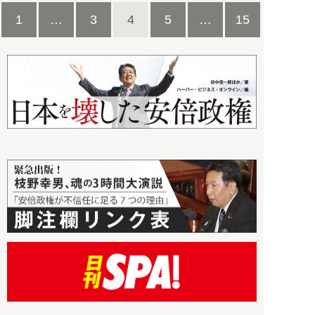
1
…
3
4
5
…
15