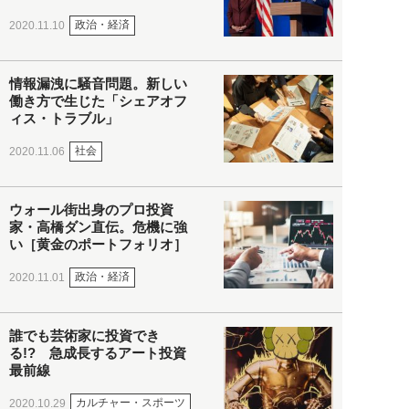
政治・経済
2020.11.10
情報漏洩に騒音問題。新しい
働き方で生じた「シェアオフ
ィス・トラブル」
社会
2020.11.06
ウォール街出身のプロ投資
家・高橋ダン直伝。危機に強
い［黄金のポートフォリオ］
政治・経済
2020.11.01
誰でも芸術家に投資でき
る!? 急成長するアート投資
最前線
カルチャー・スポーツ
2020.10.29