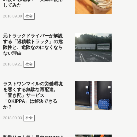
してみた
社会
2018.09.30
元トラックドライバーが解説
する「過積載トラック」の危
険性と、危険なのになくなら
ない理由
社会
2018.09.21
ラストワンマイルの労働環境
を悪くする無駄な再配達。
「置き配」サービス
「OKIPPA」は解決できる
か？
社会
2018.09.03