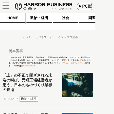
▶PC版
HOME
政治・経済
社会
国際
ハーバー・ビジネス・オンライン
橋本愛喜
橋本愛喜
フリーライター。元工場経営者、日本語教師。大型自動車一種免許取得後、トラックで200社以上のモノ
づくりの現場を訪問。ブルーカラーの労働環境問題、ジェンダー、災害対策、文化差異などを中心に執
筆。各メディア出演や全国での講演活動も行う。著書に『
トラックドライバーにも言わせて
』（新潮新
書） Twitterは
@AikiHashimoto
「上」の不正で閉ざされる末
端の叫び。元町工場経営者が
思う、日本のものづくり業界
の衰退
政治・経済
2018.12.06