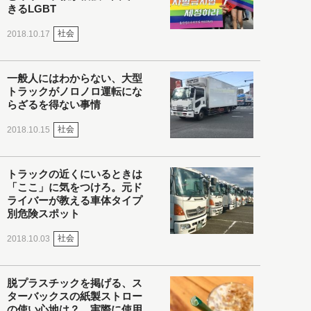
きるLGBT
社会
2018.10.17
一般人にはわからない、大型
トラックがノロノロ運転にな
らざるを得ない事情
社会
2018.10.15
トラックの近くにいるときは
「ここ」に気をつけろ。元ド
ライバーが教える車体タイプ
別危険スポット
社会
2018.10.03
脱プラスチックを掲げる、ス
ターバックスの紙製ストロー
の使い心地は？ 実際に使用