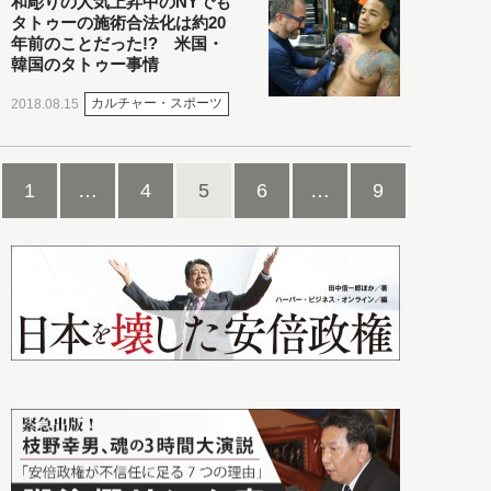
和彫りの人気上昇中のNYでも
タトゥーの施術合法化は約20
年前のことだった!? 米国・
韓国のタトゥー事情
カルチャー・スポーツ
2018.08.15
1
…
4
5
6
…
9