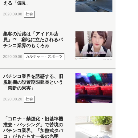
える「偏見」
社会
2020.09.08
集客の活路は「アイドル店
員」!? 窮地に立たされるパ
チンコ業界のもくろみ
カルチャー・スポーツ
2020.09.06
パチンコ業界を誘惑する、旧
規制機の設置期限延長という
「禁断の果実」
社会
2020.08.20
「コロナ・禁煙化・旧基準機
撤去・バッシング」で苦境の
パチンコ業界。「加熱式タバ
コ」がもたらす一条の光明