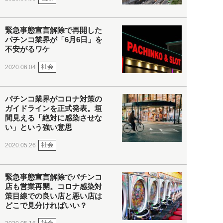
緊急事態宣言解除で再開した
パチンコ業界が「6月6日」を
不安がるワケ
社会
2020.06.04
パチンコ業界がコロナ対策の
ガイドラインを正式発表。垣
間見える「絶対に感染させな
い」という強い意思
社会
2020.05.26
緊急事態宣言解除でパチンコ
店も営業再開。コロナ感染対
策目線での良い店と悪い店は
どこで見分ければいい？