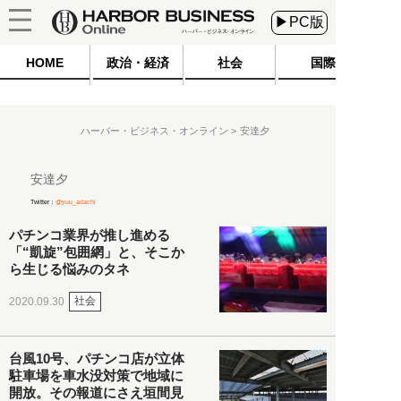
▶PC版
HOME
政治・経済
社会
国際
ハーバー・ビジネス・オンライン
安達夕
安達夕
Twitter：
@yuu_adachi
パチンコ業界が推し進める
「“凱旋”包囲網」と、そこか
ら生じる悩みのタネ
社会
2020.09.30
台風10号、パチンコ店が立体
駐車場を車水没対策で地域に
開放。その報道にさえ垣間見