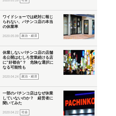
社会
2020.05.16
ワイドショーでは絶対に報じ
られない、パチンコ店の本当
の休業率
政治・経済
2020.05.09
休業しないパチンコ店の店舗
名公開はむしろ営業続ける店
に”好都合”？ 危険な選択に
なる可能性も
政治・経済
2020.04.24
一部のパチンコ店はなぜ休業
していないのか？ 経営者に
聞いてみた
社会
2020.04.22