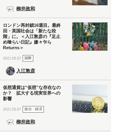
柳井政和
ロンドン再封鎖16週目。最終
回・英国社会は「新たな段
階」に。＜入江敦彦の『足止
め喰らい日記』嫌々乍ら
Returns＞
国際
2021.05.07
入江敦彦
仮想通貨は“仮想”な存在なの
か？ 拡大する現実世界への
影響
政治・経済
2021.05.07
柳井政和