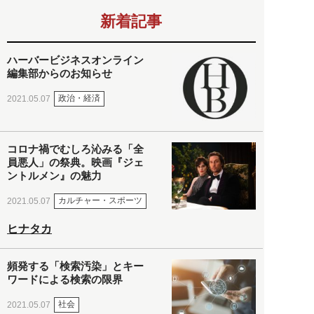
新着記事
ハーバービジネスオンライン
編集部からのお知らせ
政治・経済
2021.05.07
コロナ禍でむしろ沁みる「全
員悪人」の祭典。映画『ジェ
ントルメン』の魅力
カルチャー・スポーツ
2021.05.07
ヒナタカ
頻発する「検索汚染」とキー
ワードによる検索の限界
社会
2021.05.07