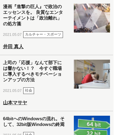
漫画『進撃の巨人』で政治の
エッセンスを。 良質なエンタ
ーテイメントは「政治離れ」
の処方箋
カルチャー・スポーツ
2021.05.07
井田 真人
上司の「応援」なんて部下に
は響かない！？ 今すぐ職場
に導入するべきモチベーショ
ンアップの方法
社会
2021.05.07
山本マサヤ
64bitへのWindowsの流れ。そ
して、32bit版Windowsの終焉