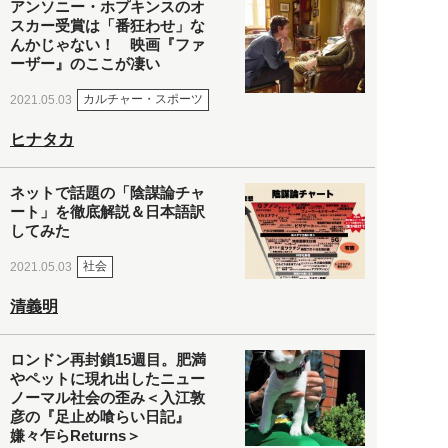
アンソニー・ホプキンスのオ
スカー受賞は「番狂わせ」な
んかじゃない！ 映画『ファ
ーザー』のここが凄い
カルチャー・スポーツ
2021.05.03
ヒナタカ
ネットで話題の「陰謀論チャ
ート」を徹底解説＆日本語訳
してみた
社会
2021.05.03
清義明
ロンドン再封鎖15週目。肥満
やペットに現れ出したニュー
ノーマル社会の歪み＜入江敦
彦の『足止め喰らい日記』
嫌々乍らReturns＞