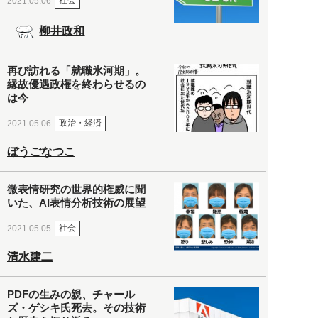
社会
2021.05.06
柳井政和
再び訪れる「就職氷河期」。
縁故優遇政権を終わらせるの
は今
政治・経済
2021.05.06
ぼうごなつこ
微表情研究の世界的権威に聞
いた、AI表情分析技術の展望
社会
2021.05.05
清水建二
PDFの生みの親、チャール
ズ・ゲシキ氏死去。その技術