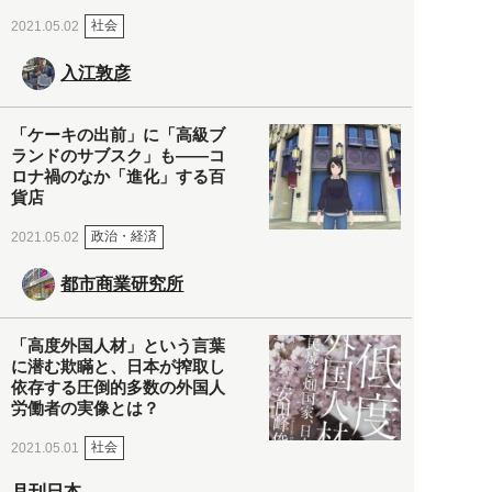
社会
2021.05.02
入江敦彦
「ケーキの出前」に「高級ブ
ランドのサブスク」も――コ
ロナ禍のなか「進化」する百
貨店
政治・経済
2021.05.02
都市商業研究所
「高度外国人材」という言葉
に潜む欺瞞と、日本が搾取し
依存する圧倒的多数の外国人
労働者の実像とは？
社会
2021.05.01
月刊日本