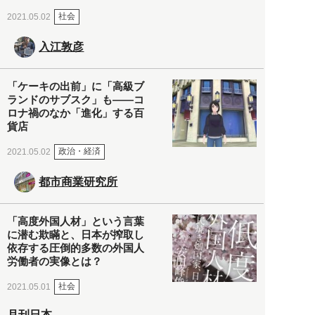
社会
2021.05.02
入江敦彦
「ケーキの出前」に「高級ブ
ランドのサブスク」も――コ
ロナ禍のなか「進化」する百
貨店
政治・経済
2021.05.02
都市商業研究所
「高度外国人材」という言葉
に潜む欺瞞と、日本が搾取し
依存する圧倒的多数の外国人
労働者の実像とは？
社会
2021.05.01
月刊日本