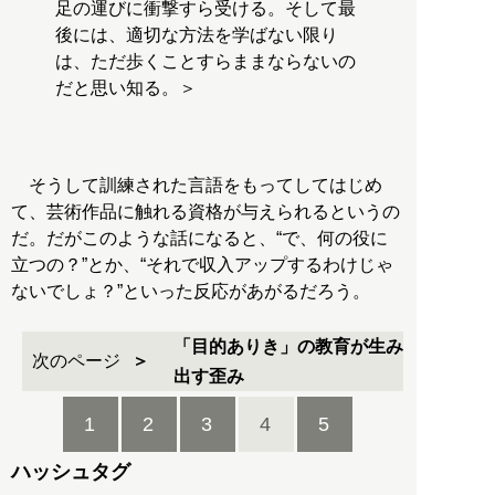
足の運びに衝撃すら受ける。そして最
後には、適切な方法を学ばない限り
は、ただ歩くことすらままならないの
だと思い知る。＞
そうして訓練された言語をもってしてはじめ
て、芸術作品に触れる資格が与えられるというの
だ。だがこのような話になると、“で、何の役に
立つの？”とか、“それで収入アップするわけじゃ
ないでしょ？”といった反応があがるだろう。
「目的ありき」の教育が生み
次のページ
出す歪み
1
2
3
4
5
ハッシュタグ