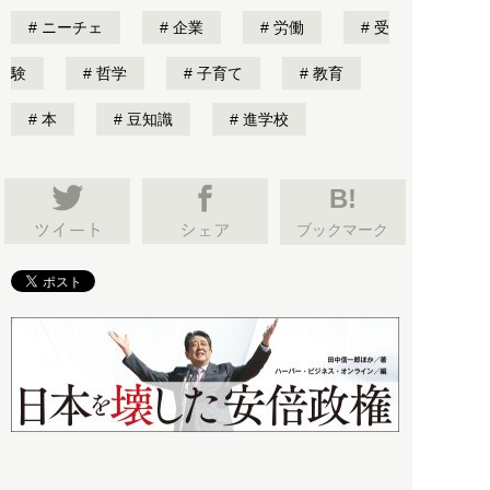
ニーチェ
企業
労働
受
験
哲学
子育て
教育
本
豆知識
進学校
B!
ブックマーク