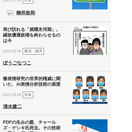
社会
2021.05.06
柳井政和
再び訪れる「就職氷河期」。
縁故優遇政権を終わらせるの
は今
政治・経済
2021.05.06
ぼうごなつこ
微表情研究の世界的権威に聞
いた、AI表情分析技術の展望
社会
2021.05.05
清水建二
PDFの生みの親、チャール
ズ・ゲシキ氏死去。その技術