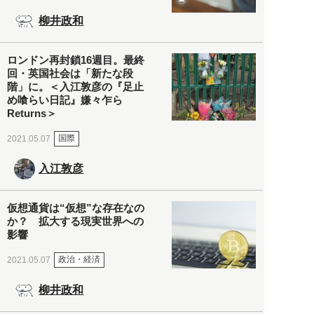
柳井政和
ロンドン再封鎖16週目。最終
回・英国社会は「新たな段
階」に。＜入江敦彦の『足止
め喰らい日記』嫌々乍ら
Returns＞
国際
2021.05.07
入江敦彦
仮想通貨は“仮想”な存在なの
か？ 拡大する現実世界への
影響
政治・経済
2021.05.07
柳井政和