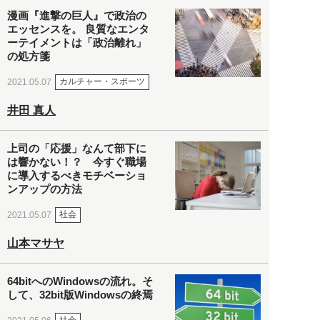
漫画『進撃の巨人』で政治の
エッセンスを。 良質なエンタ
ーテイメントは「政治離れ」
の処方箋
カルチャー・スポーツ
2021.05.07
井田 真人
上司の「応援」なんて部下に
は響かない！？ 今すぐ職場
に導入するべきモチベーショ
ンアップの方法
社会
2021.05.07
山本マサヤ
64bitへのWindowsの流れ。そ
して、32bit版Windowsの終焉