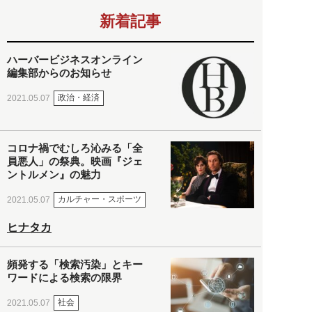
新着記事
ハーバービジネスオンライン
編集部からのお知らせ
政治・経済
2021.05.07
コロナ禍でむしろ沁みる「全
員悪人」の祭典。映画『ジェ
ントルメン』の魅力
カルチャー・スポーツ
2021.05.07
ヒナタカ
頻発する「検索汚染」とキー
ワードによる検索の限界
社会
2021.05.07