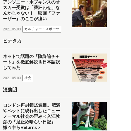
アンソニー・ホプキンスのオ
スカー受賞は「番狂わせ」な
んかじゃない！ 映画『ファ
ーザー』のここが凄い
カルチャー・スポーツ
2021.05.03
ヒナタカ
ネットで話題の「陰謀論チャ
ート」を徹底解説＆日本語訳
してみた
社会
2021.05.03
清義明
ロンドン再封鎖15週目。肥満
やペットに現れ出したニュー
ノーマル社会の歪み＜入江敦
彦の『足止め喰らい日記』
嫌々乍らReturns＞