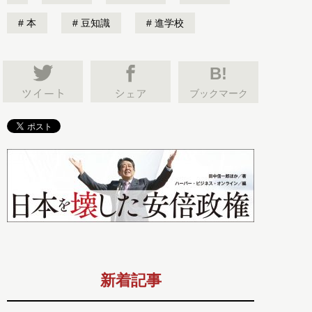
本
豆知識
進学校
B!
ブックマーク
新着記事