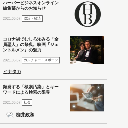
ハーバービジネスオンライン
編集部からのお知らせ
政治・経済
2021.05.07
コロナ禍でむしろ沁みる「全
員悪人」の祭典。映画『ジェ
ントルメン』の魅力
カルチャー・スポーツ
2021.05.07
ヒナタカ
頻発する「検索汚染」とキー
ワードによる検索の限界
社会
2021.05.07
柳井政和