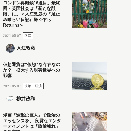
ロンドン再封鎖16週目。最終
回・英国社会は「新たな段
階」に。＜入江敦彦の『足止
め喰らい日記』嫌々乍ら
Returns＞
国際
2021.05.07
入江敦彦
仮想通貨は“仮想”な存在なの
か？ 拡大する現実世界への
影響
政治・経済
2021.05.07
柳井政和
漫画『進撃の巨人』で政治の
エッセンスを。 良質なエンタ
ーテイメントは「政治離れ」