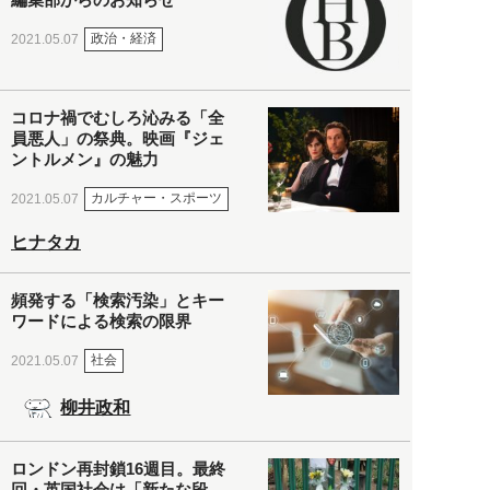
政治・経済
2021.05.07
コロナ禍でむしろ沁みる「全
員悪人」の祭典。映画『ジェ
ントルメン』の魅力
カルチャー・スポーツ
2021.05.07
ヒナタカ
頻発する「検索汚染」とキー
ワードによる検索の限界
社会
2021.05.07
柳井政和
ロンドン再封鎖16週目。最終
回・英国社会は「新たな段