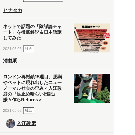
ヒナタカ
ネットで話題の「陰謀論チャ
ート」を徹底解説＆日本語訳
してみた
社会
2021.05.03
清義明
ロンドン再封鎖15週目。肥満
やペットに現れ出したニュー
ノーマル社会の歪み＜入江敦
彦の『足止め喰らい日記』
嫌々乍らReturns＞
社会
2021.05.02
入江敦彦