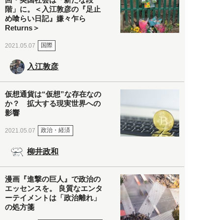
階」に。＜入江敦彦の『足止
め喰らい日記』嫌々乍ら
Returns＞
国際
2021.05.07
入江敦彦
仮想通貨は“仮想”な存在なの
か？ 拡大する現実世界への
影響
政治・経済
2021.05.07
柳井政和
漫画『進撃の巨人』で政治の
エッセンスを。 良質なエンタ
ーテイメントは「政治離れ」
の処方箋