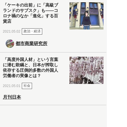
「ケーキの出前」に「高級ブ
ランドのサブスク」も――コ
ロナ禍のなか「進化」する百
貨店
政治・経済
2021.05.02
都市商業研究所
「高度外国人材」という言葉
に潜む欺瞞と、日本が搾取し
依存する圧倒的多数の外国人
労働者の実像とは？
社会
2021.05.01
月刊日本
以前の記事をもっと見る