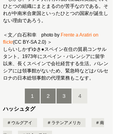
ひとつの組織にまとまるのが苦手なのである。そ
れが中南米合衆国といったひとつの国家が誕生し
ない理由であろう。
＜文／白石和幸 photo by
Frente a Aratiri on
flickr
(CC BY-SA 2.0) ＞
しらいしかずゆき●スペイン在住の貿易コンサル
タント。1973年にスペイン・バレンシアに留学
以来、長くスペインで会社経営する生活。バレン
シアには領事館がないため、緊急時などはバルセ
ロナの日本総領事館の代理業務もこなす。
1
2
3
4
ハッシュタグ
ウルグアイ
ラテンアメリカ
南