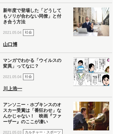
新年度で登場した「どうして
もソリが合わない同僚」と付
き合う方法
社会
2021.05.04
山口博
マンガでわかる「ウイルスの
変異」ってなに？
社会
2021.05.04
川上浩一
アンソニー・ホプキンスのオ
スカー受賞は「番狂わせ」な
んかじゃない！ 映画『ファ
ーザー』のここが凄い
カルチャー・スポーツ
2021.05.03