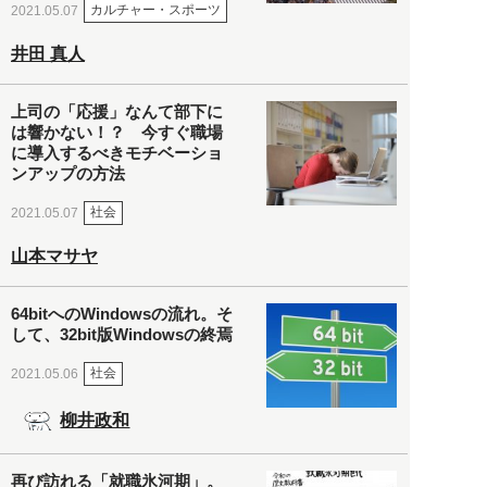
カルチャー・スポーツ
2021.05.07
井田 真人
上司の「応援」なんて部下に
は響かない！？ 今すぐ職場
に導入するべきモチベーショ
ンアップの方法
社会
2021.05.07
山本マサヤ
64bitへのWindowsの流れ。そ
して、32bit版Windowsの終焉
社会
2021.05.06
柳井政和
再び訪れる「就職氷河期」。