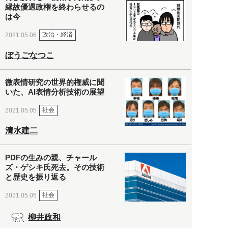
縁故優遇政権を終わらせるの
は今
政治・経済
2021.05.06
ぼうごなつこ
微表情研究の世界的権威に聞
いた、AI表情分析技術の展望
社会
2021.05.05
清水建二
PDFの生みの親、チャール
ズ・ゲシキ氏死去。その技術
と歴史を振り返る
社会
2021.05.05
柳井政和