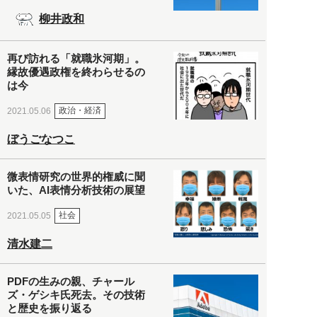
柳井政和
再び訪れる「就職氷河期」。
縁故優遇政権を終わらせるの
は今
政治・経済
2021.05.06
ぼうごなつこ
微表情研究の世界的権威に聞
いた、AI表情分析技術の展望
社会
2021.05.05
清水建二
PDFの生みの親、チャール
ズ・ゲシキ氏死去。その技術
と歴史を振り返る