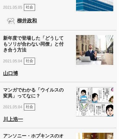
社会
2021.05.05
柳井政和
新年度で登場した「どうして
もソリが合わない同僚」と付
き合う方法
社会
2021.05.04
山口博
マンガでわかる「ウイルスの
変異」ってなに？
社会
2021.05.04
川上浩一
アンソニー・ホプキンスのオ