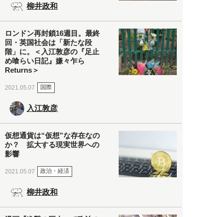
柳井政和
ロンドン再封鎖16週目。最終
回・英国社会は「新たな段
階」に。＜入江敦彦の『足止
め喰らい日記』嫌々乍ら
Returns＞
国際
2021.05.07
入江敦彦
仮想通貨は“仮想”な存在なの
か？ 拡大する現実世界への
影響
政治・経済
2021.05.07
柳井政和