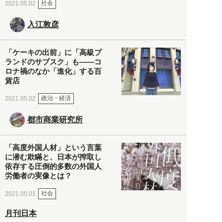
社会
2021.05.02
入江敦彦
「ケーキの出前」に「高級ブ
ランドのサブスク」も――コ
ロナ禍のなか「進化」する百
貨店
政治・経済
2021.05.02
都市商業研究所
「高度外国人材」という言葉
に潜む欺瞞と、日本が搾取し
依存する圧倒的多数の外国人
労働者の実像とは？
社会
2021.05.01
月刊日本