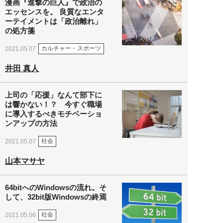
漫画『進撃の巨人』で政治の
エッセンスを。 良質なエンタ
ーテイメントは「政治離れ」
の処方箋
カルチャー・スポーツ
2021.05.07
井田 真人
上司の「応援」なんて部下に
は響かない！？ 今すぐ職場
に導入するべきモチベーショ
ンアップの方法
社会
2021.05.07
山本マサヤ
64bitへのWindowsの流れ。そ
して、32bit版Windowsの終焉
社会
2021.05.06