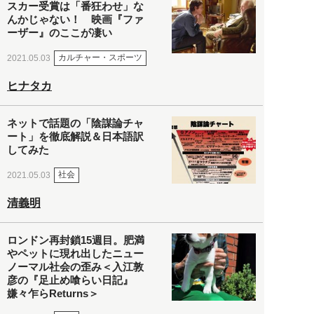
スカー受賞は「番狂わせ」な
んかじゃない！ 映画『ファ
ーザー』のここが凄い
カルチャー・スポーツ
2021.05.03
ヒナタカ
ネットで話題の「陰謀論チャ
ート」を徹底解説＆日本語訳
してみた
社会
2021.05.03
清義明
ロンドン再封鎖15週目。肥満
やペットに現れ出したニュー
ノーマル社会の歪み＜入江敦
彦の『足止め喰らい日記』
嫌々乍らReturns＞