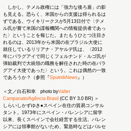
しかし、テメル政権には「強力な後ろ盾」の影
も見える。恐らく、米国からの支援は得られるは
ずである。ウイキリークスが5月13日付で〈テメ
ル氏が嘗て米国の諜報機関への情報提供者であっ
た〉ということを報じた。またもうひとつ注目さ
れるのは、2013年から米国の在ブラジル大使に
就任しているリリアナ・アヤルデ氏は、〈2012
年にパラグアイで同じくフェルナンド・ルゴ氏が
弾劾裁判で大統領の職務を解任された時の在パラ
グアイ大使であった〉という。これは偶然の一致
であろうか？（参照『
SputnikNews
』）
＜文／白石和幸 photo by
Valter
Campanato/Agência Brasil
(CC BY 3.0 BR) ＞
しらいしかずゆき●スペイン在住の貿易コンサル
タント。1973年にスペイン・バレンシアに留学
以来、長くスペインで会社経営する生活。バレン
シアには領事館がないため、緊急時などはバルセ