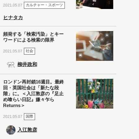
カルチャー・スポーツ
2021.05.07
ヒナタカ
頻発する「検索汚染」とキー
ワードによる検索の限界
社会
2021.05.07
柳井政和
ロンドン再封鎖16週目。最終
回・英国社会は「新たな段
階」に。＜入江敦彦の『足止
め喰らい日記』嫌々乍ら
Returns＞
国際
2021.05.07
入江敦彦