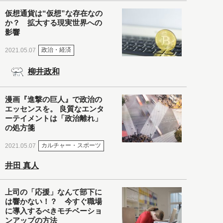
仮想通貨は“仮想”な存在なの
か？ 拡大する現実世界への
影響
政治・経済
2021.05.07
柳井政和
漫画『進撃の巨人』で政治の
エッセンスを。 良質なエンタ
ーテイメントは「政治離れ」
の処方箋
カルチャー・スポーツ
2021.05.07
井田 真人
上司の「応援」なんて部下に
は響かない！？ 今すぐ職場
に導入するべきモチベーショ
ンアップの方法