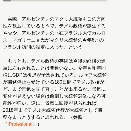
実際、アルゼンチンのマクリ大統領もこの方向
性を歓迎しているようで、テメル政権が誕生する
や否や、アルゼンチンの〈在ブラジル大使カルロ
ス・マガリーニョ氏がマクリ大統領の今年6月の
ブラジル訪問の設定に入った〉という。
もっとも、テメル政権の存続は今後の経済の進
展に左右されることは間違いない。今年も昨年同
様にGDPは後退が予想されている。ルセフ大統領
が職務停止を受けている180日間でテメル政権が
どこまで景気を立て直すことが出来るか。景気に
変化が見えない場合は前倒し大統領選挙になる可
能性が強い。逆に、景気に回復が見られれば
2018年までテメル大統領代行が大統領として職
務をまっとうすると思われる。（参照
『
iProfesional
』）