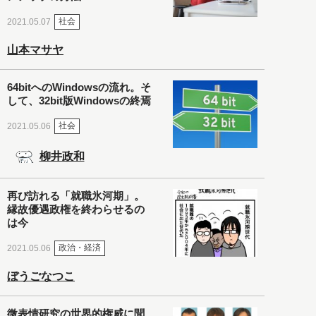
社会
2021.05.07
山本マサヤ
64bitへのWindowsの流れ。そ
して、32bit版Windowsの終焉
社会
2021.05.06
柳井政和
再び訪れる「就職氷河期」。
縁故優遇政権を終わらせるの
は今
政治・経済
2021.05.06
ぼうごなつこ
微表情研究の世界的権威に聞