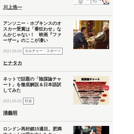
川上浩一
アンソニー・ホプキンスのオ
スカー受賞は「番狂わせ」な
んかじゃない！ 映画『ファ
ーザー』のここが凄い
カルチャー・スポーツ
2021.05.03
ヒナタカ
ネットで話題の「陰謀論チャ
ート」を徹底解説＆日本語訳
してみた
社会
2021.05.03
清義明
ロンドン再封鎖15週目。肥満