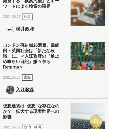
頻発する「検索汚染」とキー
ワードによる検索の限界
社会
2021.05.07
柳井政和
ロンドン再封鎖16週目。最終
回・英国社会は「新たな段
階」に。＜入江敦彦の『足止
め喰らい日記』嫌々乍ら
Returns＞
国際
2021.05.07
入江敦彦
仮想通貨は“仮想”な存在なの
か？ 拡大する現実世界への
影響
政治・経済
2021.05.07