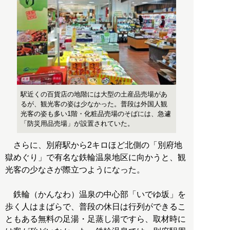
駅近くの百貨店の地階には大型の土産品売場があ
るが、観光客の姿は少なかった。普段は外国人観
光客の姿も多い1階・化粧品売場のそばには、急遽
「防災用品売場」が設置されていた。
さらに、別府駅から2キロほど北側の「別府地
獄めぐり」で有名な鉄輪温泉地区に向かうと、観
光客の少なさが際立つようになった。
鉄輪（かんなわ）温泉の中心部「いでゆ坂」を
歩く人はまばらで、普段の休日は行列ができるこ
ともある無料の足湯・足蒸し湯ですら、取材時に