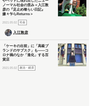
やペットに現れ出したニュー
ノーマル社会の歪み＜入江敦
彦の『足止め喰らい日記』
嫌々乍らReturns＞
社会
2021.05.02
入江敦彦
「ケーキの出前」に「高級ブ
ランドのサブスク」も――コ
ロナ禍のなか「進化」する百
貨店
政治・経済
2021.05.02
都市商業研究所
「高度外国人材」という言葉
に潜む欺瞞と、日本が搾取し
依存する圧倒的多数の外国人
労働者の実像とは？