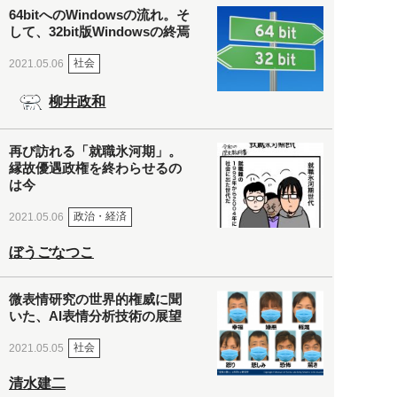
64bitへのWindowsの流れ。そ
して、32bit版Windowsの終焉
社会
2021.05.06
柳井政和
再び訪れる「就職氷河期」。
縁故優遇政権を終わらせるの
は今
政治・経済
2021.05.06
ぼうごなつこ
微表情研究の世界的権威に聞
いた、AI表情分析技術の展望
社会
2021.05.05
清水建二