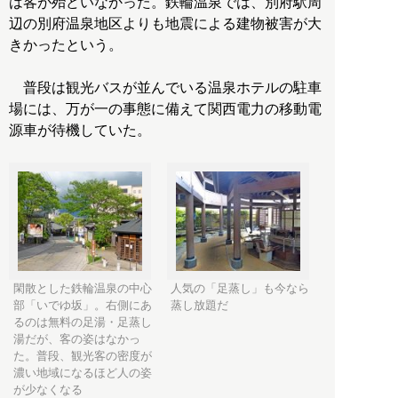
は客が殆どいなかった。鉄輪温泉では、別府駅周
辺の別府温泉地区よりも地震による建物被害が大
きかったという。
普段は観光バスが並んでいる温泉ホテルの駐車
場には、万が一の事態に備えて関西電力の移動電
源車が待機していた。
閑散とした鉄輪温泉の中心
人気の「足蒸し」も今なら
部「いでゆ坂」。右側にあ
蒸し放題だ
るのは無料の足湯・足蒸し
湯だが、客の姿はなかっ
た。普段、観光客の密度が
濃い地域になるほど人の姿
が少なくなる