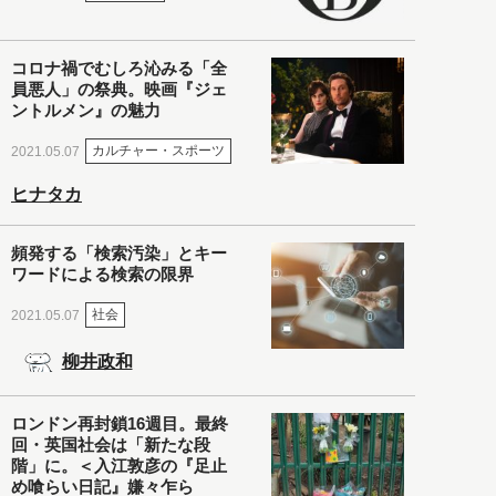
コロナ禍でむしろ沁みる「全
員悪人」の祭典。映画『ジェ
ントルメン』の魅力
カルチャー・スポーツ
2021.05.07
ヒナタカ
頻発する「検索汚染」とキー
ワードによる検索の限界
社会
2021.05.07
柳井政和
ロンドン再封鎖16週目。最終
回・英国社会は「新たな段
階」に。＜入江敦彦の『足止
め喰らい日記』嫌々乍ら