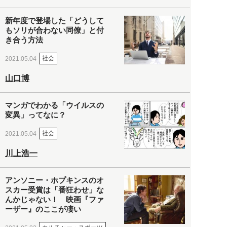
新年度で登場した「どうして
もソリが合わない同僚」と付
き合う方法
社会
2021.05.04
山口博
マンガでわかる「ウイルスの
変異」ってなに？
社会
2021.05.04
川上浩一
アンソニー・ホプキンスのオ
スカー受賞は「番狂わせ」な
んかじゃない！ 映画『ファ
ーザー』のここが凄い