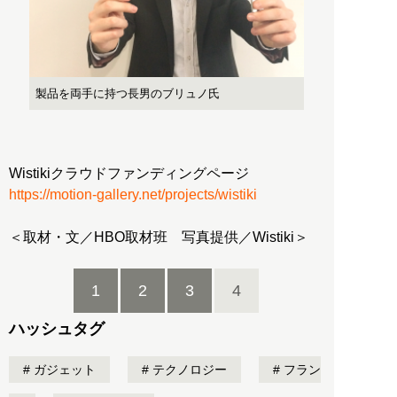
製品を両手に持つ長男のブリュノ氏
Wistikiクラウドファンディングページ
https://motion-gallery.net/projects/wistiki
＜取材・文／HBO取材班 写真提供／Wistiki＞
1
2
3
4
ハッシュタグ
ガジェット
テクノロジー
フラン