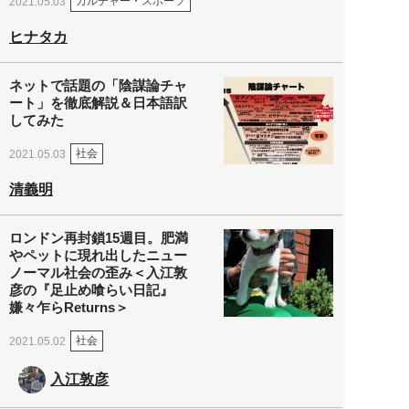
カルチャー・スポーツ
2021.05.03
ヒナタカ
ネットで話題の「陰謀論チャ
ート」を徹底解説＆日本語訳
してみた
社会
2021.05.03
清義明
ロンドン再封鎖15週目。肥満
やペットに現れ出したニュー
ノーマル社会の歪み＜入江敦
彦の『足止め喰らい日記』
嫌々乍らReturns＞
社会
2021.05.02
入江敦彦