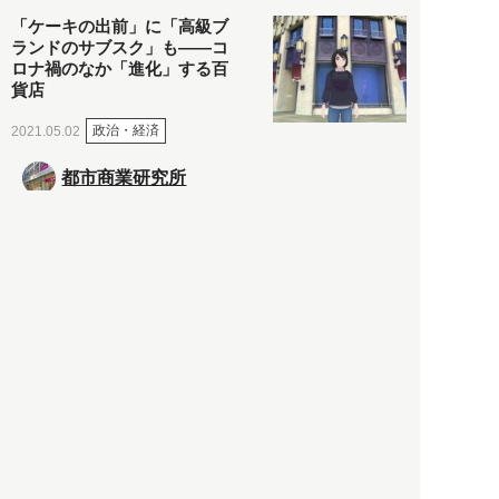
「ケーキの出前」に「高級ブ
ランドのサブスク」も――コ
ロナ禍のなか「進化」する百
貨店
政治・経済
2021.05.02
都市商業研究所
「高度外国人材」という言葉
に潜む欺瞞と、日本が搾取し
依存する圧倒的多数の外国人
労働者の実像とは？
社会
2021.05.01
月刊日本
以前の記事をもっと見る