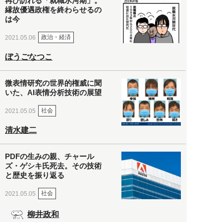
再び訪れる「就職氷河期」。
縁故優遇政権を終わらせるの
は今
政治・経済
2021.05.06
ぼうごなつこ
微表情研究の世界的権威に聞
いた、AI表情分析技術の展望
社会
2021.05.05
清水建二
PDFの生みの親、チャール
ズ・ゲシキ氏死去。その技術
と歴史を振り返る
社会
2021.05.05
柳井政和