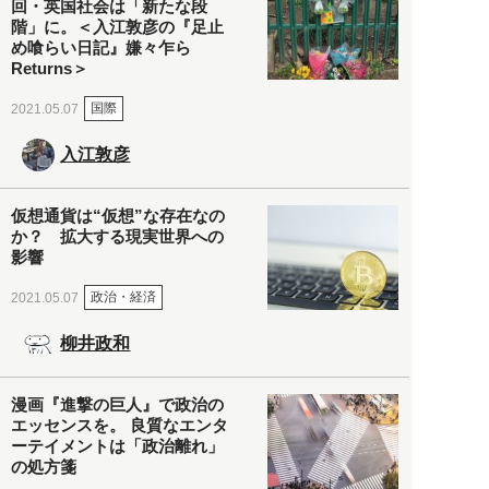
回・英国社会は「新たな段
階」に。＜入江敦彦の『足止
め喰らい日記』嫌々乍ら
Returns＞
国際
2021.05.07
入江敦彦
仮想通貨は“仮想”な存在なの
か？ 拡大する現実世界への
影響
政治・経済
2021.05.07
柳井政和
漫画『進撃の巨人』で政治の
エッセンスを。 良質なエンタ
ーテイメントは「政治離れ」
の処方箋