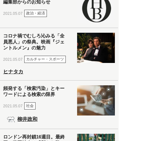
編集部からのお知らせ
政治・経済
2021.05.07
コロナ禍でむしろ沁みる「全
員悪人」の祭典。映画『ジェ
ントルメン』の魅力
カルチャー・スポーツ
2021.05.07
ヒナタカ
頻発する「検索汚染」とキー
ワードによる検索の限界
社会
2021.05.07
柳井政和
ロンドン再封鎖16週目。最終