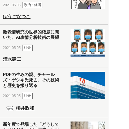
政治・経済
2021.05.06
ぼうごなつこ
微表情研究の世界的権威に聞
いた、AI表情分析技術の展望
社会
2021.05.05
清水建二
PDFの生みの親、チャール
ズ・ゲシキ氏死去。その技術
と歴史を振り返る
社会
2021.05.05
柳井政和
新年度で登場した「どうして