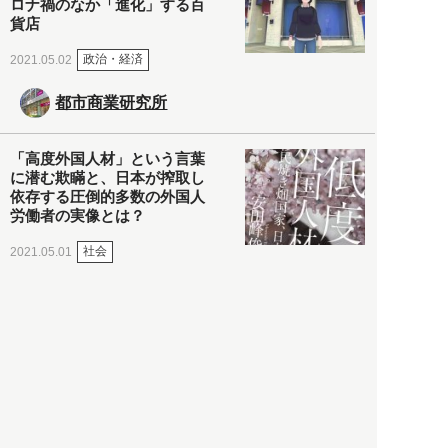
ロナ禍のなか「進化」する百
貨店
政治・経済
2021.05.02
都市商業研究所
「高度外国人材」という言葉
に潜む欺瞞と、日本が搾取し
依存する圧倒的多数の外国人
労働者の実像とは？
社会
2021.05.01
月刊日本
以前の記事をもっと見る