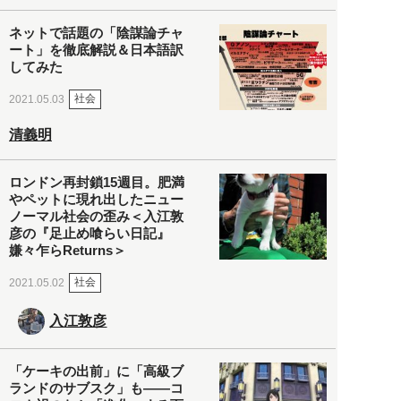
ネットで話題の「陰謀論チャ
ート」を徹底解説＆日本語訳
してみた
社会
2021.05.03
清義明
ロンドン再封鎖15週目。肥満
やペットに現れ出したニュー
ノーマル社会の歪み＜入江敦
彦の『足止め喰らい日記』
嫌々乍らReturns＞
社会
2021.05.02
入江敦彦
「ケーキの出前」に「高級ブ
ランドのサブスク」も――コ