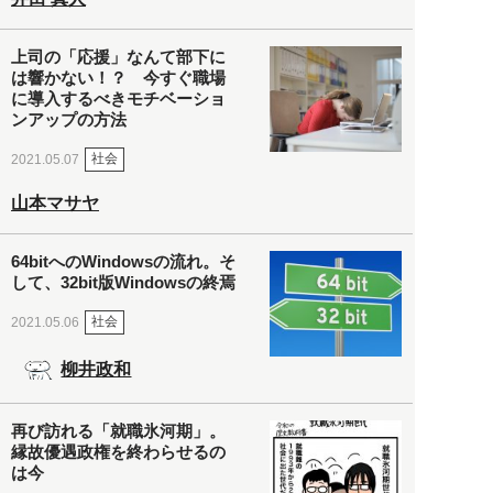
上司の「応援」なんて部下に
は響かない！？ 今すぐ職場
に導入するべきモチベーショ
ンアップの方法
社会
2021.05.07
山本マサヤ
64bitへのWindowsの流れ。そ
して、32bit版Windowsの終焉
社会
2021.05.06
柳井政和
再び訪れる「就職氷河期」。
縁故優遇政権を終わらせるの
は今