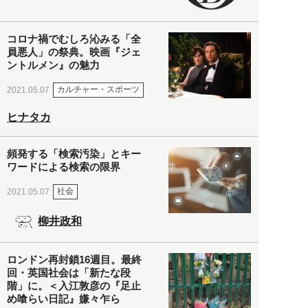
コロナ禍でむしろ沁みる「全
員悪人」の祭典。映画『ジェ
ントルメン』の魅力
カルチャー・スポーツ
2021.05.07
ヒナタカ
頻発する「検索汚染」とキー
ワードによる検索の限界
社会
2021.05.07
柳井政和
ロンドン再封鎖16週目。最終
回・英国社会は「新たな段
階」に。＜入江敦彦の『足止
め喰らい日記』嫌々乍ら