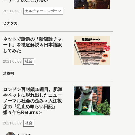
ーザー』のここが凄い
カルチャー・スポーツ
2021.05.03
ヒナタカ
ネットで話題の「陰謀論チャ
ート」を徹底解説＆日本語訳
してみた
社会
2021.05.03
清義明
ロンドン再封鎖15週目。肥満
やペットに現れ出したニュー
ノーマル社会の歪み＜入江敦
彦の『足止め喰らい日記』
嫌々乍らReturns＞
社会
2021.05.02