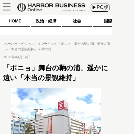
▶PC版
HOME
政治・経済
社会
国際
ハーバー・ビジネス・オンライン
「ポニョ」舞台の鞆の浦、遥かに遠
い「本当の景観維持」
鞆の浦
2016年04月14日
「ポニョ」舞台の鞆の浦、遥かに
遠い「本当の景観維持」