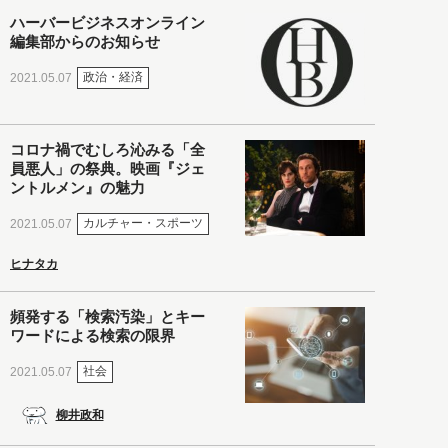
ハーバービジネスオンライン
編集部からのお知らせ
政治・経済
2021.05.07
コロナ禍でむしろ沁みる「全
員悪人」の祭典。映画『ジェ
ントルメン』の魅力
カルチャー・スポーツ
2021.05.07
ヒナタカ
頻発する「検索汚染」とキー
ワードによる検索の限界
社会
2021.05.07
柳井政和