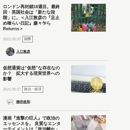
ロンドン再封鎖16週目。最終
回・英国社会は「新たな段
階」に。＜入江敦彦の『足止
め喰らい日記』嫌々乍ら
Returns＞
国際
2021.05.07
入江敦彦
仮想通貨は“仮想”な存在なの
か？ 拡大する現実世界への
影響
政治・経済
2021.05.07
柳井政和
漫画『進撃の巨人』で政治の
エッセンスを。 良質なエンタ
ーテイメントは「政治離れ」