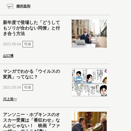
柳井政和
新年度で登場した「どうして
もソリが合わない同僚」と付
き合う方法
社会
2021.05.04
山口博
マンガでわかる「ウイルスの
変異」ってなに？
社会
2021.05.04
川上浩一
アンソニー・ホプキンスのオ
スカー受賞は「番狂わせ」な
んかじゃない！ 映画『ファ