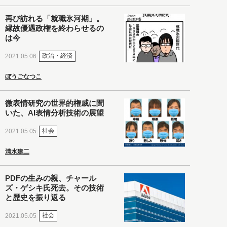
再び訪れる「就職氷河期」。
縁故優遇政権を終わらせるの
は今
政治・経済
2021.05.06
ぼうごなつこ
微表情研究の世界的権威に聞
いた、AI表情分析技術の展望
社会
2021.05.05
清水建二
PDFの生みの親、チャール
ズ・ゲシキ氏死去。その技術
と歴史を振り返る
社会
2021.05.05