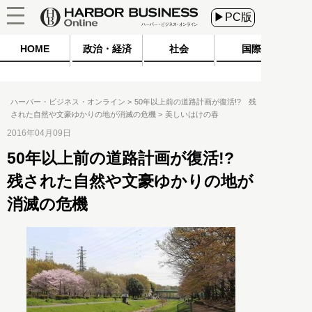
▶PC版
HOME
政治・経済
社会
国際
ハーバー・ビジネス・オンライン
50年以上前の道路計画が復活!? 残
された自然や文豪ゆかりの地が消滅の危機
美しいはけの春
2016年04月09日
50年以上前の道路計画が復活!?
残された自然や文豪ゆかりの地が
消滅の危機