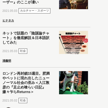
ーザー』のここが凄い
カルチャー・スポーツ
2021.05.03
ヒナタカ
ネットで話題の「陰謀論チャ
ート」を徹底解説＆日本語訳
してみた
社会
2021.05.03
清義明
ロンドン再封鎖15週目。肥満
やペットに現れ出したニュー
ノーマル社会の歪み＜入江敦
彦の『足止め喰らい日記』
嫌々乍らReturns＞
社会
2021.05.02