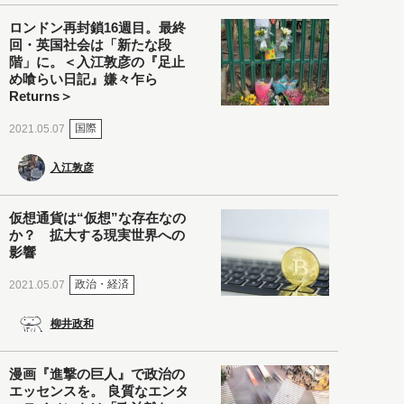
ロンドン再封鎖16週目。最終
回・英国社会は「新たな段
階」に。＜入江敦彦の『足止
め喰らい日記』嫌々乍ら
Returns＞
国際
2021.05.07
入江敦彦
仮想通貨は“仮想”な存在なの
か？ 拡大する現実世界への
影響
政治・経済
2021.05.07
柳井政和
漫画『進撃の巨人』で政治の
エッセンスを。 良質なエンタ