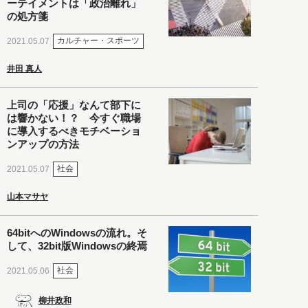
ーテイメントは「政治離れ」
の処方箋
カルチャー・スポーツ
2021.05.07
井田 真人
上司の「応援」なんて部下に
は響かない！？ 今すぐ職場
に導入するべきモチベーショ
ンアップの方法
社会
2021.05.07
山本マサヤ
64bitへのWindowsの流れ。そ
して、32bit版Windowsの終焉
社会
2021.05.06
柳井政和