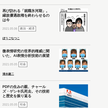
再び訪れる「就職氷河期」。
縁故優遇政権を終わらせるの
は今
政治・経済
2021.05.06
ぼうごなつこ
微表情研究の世界的権威に聞
いた、AI表情分析技術の展望
社会
2021.05.05
清水建二
PDFの生みの親、チャール
ズ・ゲシキ氏死去。その技術
と歴史を振り返る
社会
2021.05.05