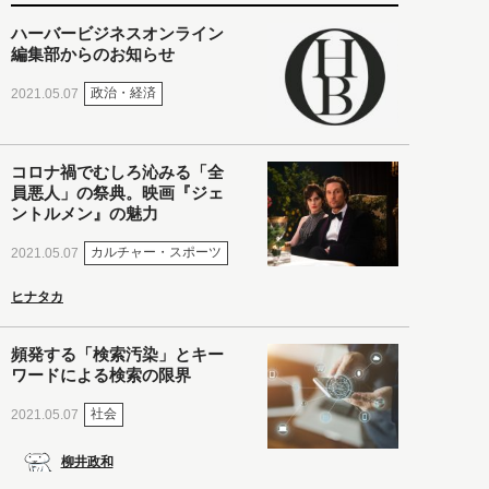
ハーバービジネスオンライン
編集部からのお知らせ
政治・経済
2021.05.07
コロナ禍でむしろ沁みる「全
員悪人」の祭典。映画『ジェ
ントルメン』の魅力
カルチャー・スポーツ
2021.05.07
ヒナタカ
頻発する「検索汚染」とキー
ワードによる検索の限界
社会
2021.05.07
柳井政和