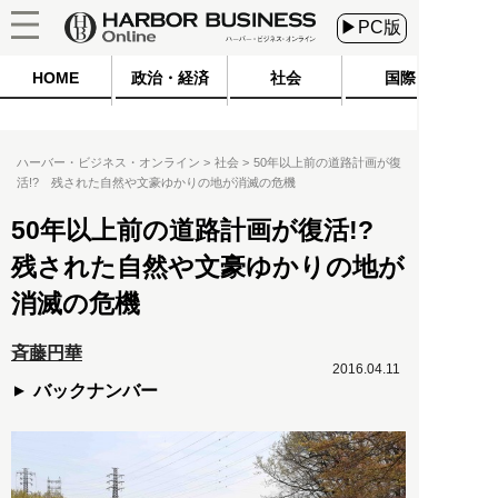
▶PC版
HOME
政治・経済
社会
国際
ハーバー・ビジネス・オンライン
社会
50年以上前の道路計画が復
活!? 残された自然や文豪ゆかりの地が消滅の危機
50年以上前の道路計画が復活!?
残された自然や文豪ゆかりの地が
消滅の危機
斉藤円華
2016.04.11
バックナンバー