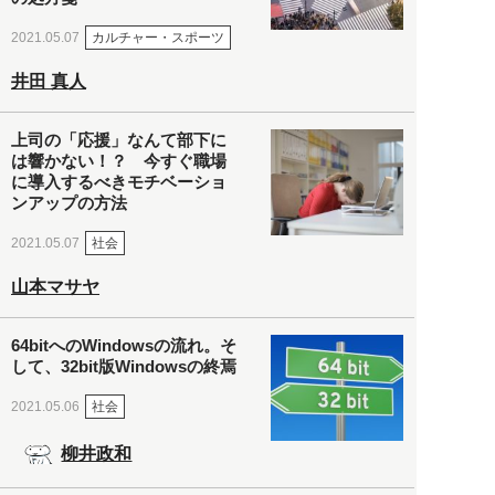
カルチャー・スポーツ
2021.05.07
井田 真人
上司の「応援」なんて部下に
は響かない！？ 今すぐ職場
に導入するべきモチベーショ
ンアップの方法
社会
2021.05.07
山本マサヤ
64bitへのWindowsの流れ。そ
して、32bit版Windowsの終焉
社会
2021.05.06
柳井政和