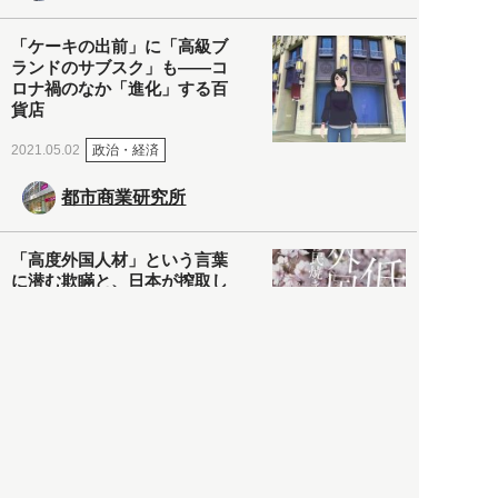
「ケーキの出前」に「高級ブ
ランドのサブスク」も――コ
ロナ禍のなか「進化」する百
貨店
政治・経済
2021.05.02
都市商業研究所
「高度外国人材」という言葉
に潜む欺瞞と、日本が搾取し
依存する圧倒的多数の外国人
労働者の実像とは？
社会
2021.05.01
月刊日本