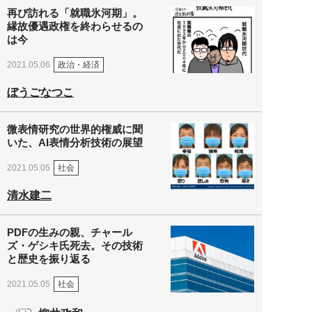
再び訪れる「就職氷河期」。
縁故優遇政権を終わらせるの
は今
政治・経済
2021.05.06
ぼうごなつこ
微表情研究の世界的権威に聞
いた、AI表情分析技術の展望
社会
2021.05.05
清水建二
PDFの生みの親、チャール
ズ・ゲシキ氏死去。その技術
と歴史を振り返る
社会
2021.05.05