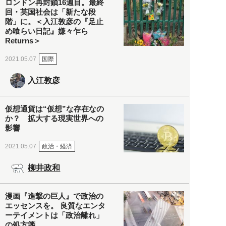
ロンドン再封鎖16週目。最終
回・英国社会は「新たな段
階」に。＜入江敦彦の『足止
め喰らい日記』嫌々乍ら
Returns＞
国際
2021.05.07
入江敦彦
仮想通貨は“仮想”な存在なの
か？ 拡大する現実世界への
影響
政治・経済
2021.05.07
柳井政和
漫画『進撃の巨人』で政治の
エッセンスを。 良質なエンタ
ーテイメントは「政治離れ」
の処方箋