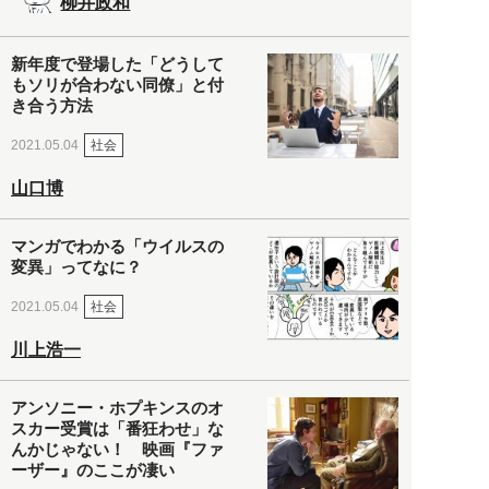
柳井政和
新年度で登場した「どうして
もソリが合わない同僚」と付
き合う方法
社会
2021.05.04
山口博
マンガでわかる「ウイルスの
変異」ってなに？
社会
2021.05.04
川上浩一
アンソニー・ホプキンスのオ
スカー受賞は「番狂わせ」な
んかじゃない！ 映画『ファ
ーザー』のここが凄い