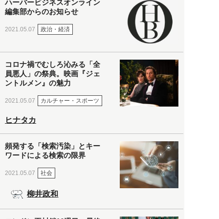
ハーバービジネスオンライン
編集部からのお知らせ
政治・経済
2021.05.07
コロナ禍でむしろ沁みる「全
員悪人」の祭典。映画『ジェ
ントルメン』の魅力
カルチャー・スポーツ
2021.05.07
ヒナタカ
頻発する「検索汚染」とキー
ワードによる検索の限界
社会
2021.05.07
柳井政和