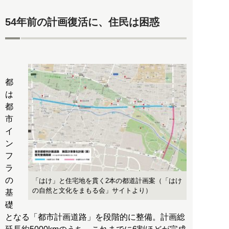
54年前の計画復活に、住民は困惑
都
は
都
市
イ
ン
フ
ラ
の
「はけ」と住宅地を貫く2本の都道計画案（「はけ
の自然と文化をまもる会」サイトより）
基
礎
となる「都市計画道路」を段階的に整備。計画総