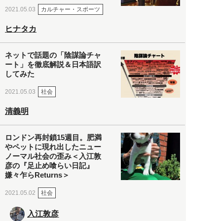
カルチャー・スポーツ
2021.05.03
ヒナタカ
ネットで話題の「陰謀論チャ
ート」を徹底解説＆日本語訳
してみた
社会
2021.05.03
清義明
ロンドン再封鎖15週目。肥満
やペットに現れ出したニュー
ノーマル社会の歪み＜入江敦
彦の『足止め喰らい日記』
嫌々乍らReturns＞
社会
2021.05.02
入江敦彦