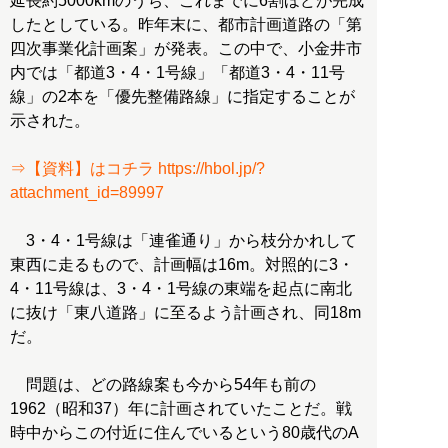
延長約5000kmのうち、これまでに6割ほどが完成
したとしている。昨年末に、都市計画道路の「第
四次事業化計画案」が発表。この中で、小金井市
内では「都道3・4・1号線」「都道3・4・11号
線」の2本を「優先整備路線」に指定することが
示された。
⇒【資料】はコチラ https://hbol.jp/?
attachment_id=89997
3・4・1号線は「連雀通り」から枝分かれして
東西に走るもので、計画幅は16m。対照的に3・
4・11号線は、3・4・1号線の東端を起点に南北
に抜け「東八道路」に至るよう計画され、同18m
だ。
問題は、どの路線案も今から54年も前の
1962（昭和37）年に計画されていたことだ。戦
時中からこの付近に住んでいるという80歳代のA