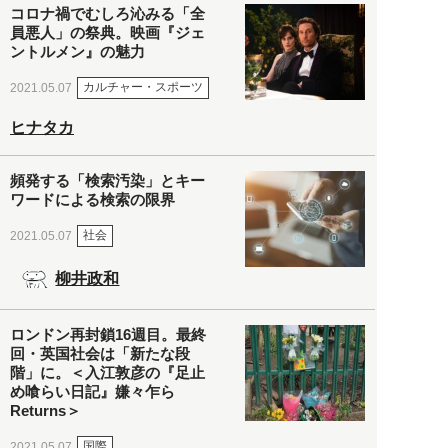
コロナ禍でむしろ沁みる「全
員悪人」の祭典。映画『ジェ
ントルメン』の魅力
カルチャー・スポーツ
2021.05.07
ヒナタカ
頻発する「検索汚染」とキー
ワードによる検索の限界
社会
2021.05.07
柳井政和
ロンドン再封鎖16週目。最終
回・英国社会は「新たな段
階」に。＜入江敦彦の『足止
め喰らい日記』嫌々乍ら
Returns＞
国際
2021.05.07