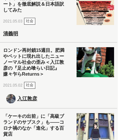
ート」を徹底解説＆日本語訳
してみた
社会
2021.05.03
清義明
ロンドン再封鎖15週目。肥満
やペットに現れ出したニュー
ノーマル社会の歪み＜入江敦
彦の『足止め喰らい日記』
嫌々乍らReturns＞
社会
2021.05.02
入江敦彦
「ケーキの出前」に「高級ブ
ランドのサブスク」も――コ
ロナ禍のなか「進化」する百
貨店