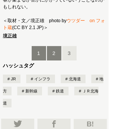
もしれない。
＜取材・文／境正雄 photo by
ウツダー on フォ
ト蔵
(CC BY 2.1 JP)＞
境正雄
1
2
3
ハッシュタグ
JR
インフラ
北海道
地
方
新幹線
鉄道
ＪＲ北海
道
B!