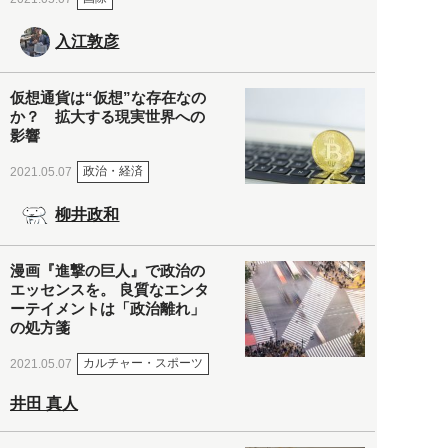
入江敦彦
仮想通貨は“仮想”な存在なの
か？ 拡大する現実世界への
影響
政治・経済
2021.05.07
柳井政和
漫画『進撃の巨人』で政治の
エッセンスを。 良質なエンタ
ーテイメントは「政治離れ」
の処方箋
カルチャー・スポーツ
2021.05.07
井田 真人