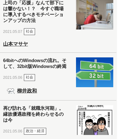
上司の「応援」なんて部下に
は響かない！？ 今すぐ職場
に導入するべきモチベーショ
ンアップの方法
社会
2021.05.07
山本マサヤ
64bitへのWindowsの流れ。そ
して、32bit版Windowsの終焉
社会
2021.05.06
柳井政和
再び訪れる「就職氷河期」。
縁故優遇政権を終わらせるの
は今
政治・経済
2021.05.06