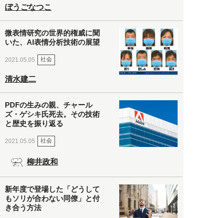
ぼうごなつこ
微表情研究の世界的権威に聞
いた、AI表情分析技術の展望
社会
2021.05.05
清水建二
PDFの生みの親、チャール
ズ・ゲシキ氏死去。その技術
と歴史を振り返る
社会
2021.05.05
柳井政和
新年度で登場した「どうして
もソリが合わない同僚」と付
き合う方法