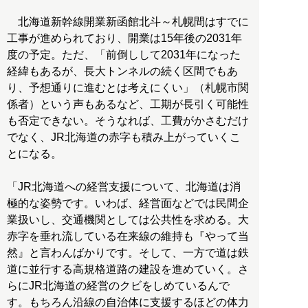
北海道新幹線開業新函館北斗～札幌間はすでに
工事が進められており、開業は15年後の2031年
度の予定。ただ、「前倒しして2031年になった
経緯もあるが、長大トンネルの続く区間でもあ
り、予想通りに進むとは考えにくい」（札幌市関
係者）という声もあるなど、工期が長引く可能性
も否定できない。そうなれば、工費がかさむだけ
でなく、JR北海道の赤字も積み上がっていくこ
とになる。
「JR北海道への経営支援について、北海道は消
極的な姿勢です。いわば、経営面などでは民間企
業扱いし、交通機関としては公共性を求める。大
赤字を垂れ流している在来線の維持も『やって当
然』と言わんばかりです。そして、一方で道は鉄
道に並行する高規格道路の建設を進めていく。さ
らにJR北海道の経営のクビをしめているんで
す。もちろん沿線の自治体に支援するほどの体力