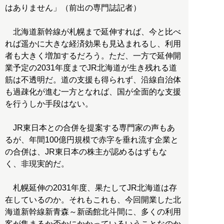
はありません」（前出の専門誌記者）
北海道新幹線が札幌まで延伸すれば、今と比べ
れば遥かに大きな経済効果も見込まれるし、利用
者も大きく増加するだろう。ただ、一方で延伸開
業予定の2031年度までJR北海道が生き残れる道
筋は不透明だ。道の支援も得られず、沿線自治体
も過疎化が進む一方となれば、国が全面的な支援
を行うしか手段はない。
JR東日本との合併を提案する専門家の声もあ
るが、年間100億円規模で赤字を垂れ流す企業と
の合併は、JR東日本の株主が認めるはずもな
く、非現実的だ。
札幌延伸の2031年度、果たしてJR北海道は存
在しているのか。それもこれも、今回開業した北
海道新幹線新青森～新函館北斗間に、多くの利用
客が集まるか否かにかかっているいうことなのか