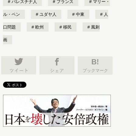
パレスチナ人
フランス
マリー・
ル・ペン
ユダヤ人
中東
人
口問題
欧州
移民
風刺
画
B!
ブックマーク