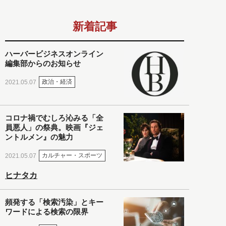
新着記事
ハーバービジネスオンライン
編集部からのお知らせ
政治・経済
2021.05.07
コロナ禍でむしろ沁みる「全
員悪人」の祭典。映画『ジェ
ントルメン』の魅力
カルチャー・スポーツ
2021.05.07
ヒナタカ
頻発する「検索汚染」とキー
ワードによる検索の限界