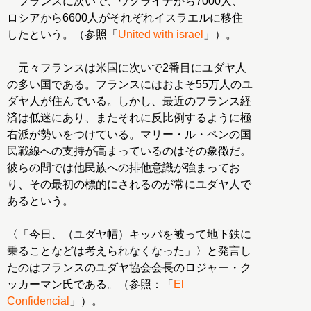
フランスに次いで、ウクライナから7000人、
ロシアから6600人がそれぞれイスラエルに移住
したという。（参照「
United with israel
」）。
元々フランスは米国に次いで2番目にユダヤ人
の多い国である。フランスにはおよそ55万人のユ
ダヤ人が住んでいる。しかし、最近のフランス経
済は低迷にあり、またそれに反比例するように極
右派が勢いをつけている。マリー・ル・ペンの国
民戦線への支持が高まっているのはその象徴だ。
彼らの間では他民族への排他意識が強まってお
り、その最初の標的にされるのが常にユダヤ人で
あるという。
〈「今日、（ユダヤ帽）キッパを被って地下鉄に
乗ることなどは考えられなくなった」〉と発言し
たのはフランスのユダヤ協会会長のロジャー・ク
ッカーマン氏である。（参照：「
El
Confidencial
」）。