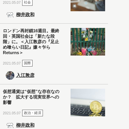
社会
2021.05.07
柳井政和
ロンドン再封鎖16週目。最終
回・英国社会は「新たな段
階」に。＜入江敦彦の『足止
め喰らい日記』嫌々乍ら
Returns＞
国際
2021.05.07
入江敦彦
仮想通貨は“仮想”な存在なの
か？ 拡大する現実世界への
影響
政治・経済
2021.05.07
柳井政和