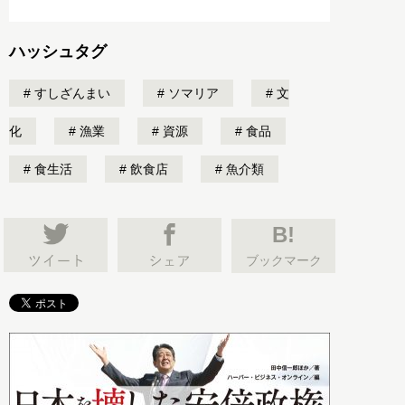
ハッシュタグ
すしざんまい
ソマリア
文
化
漁業
資源
食品
食生活
飲食店
魚介類
B!
ブックマーク