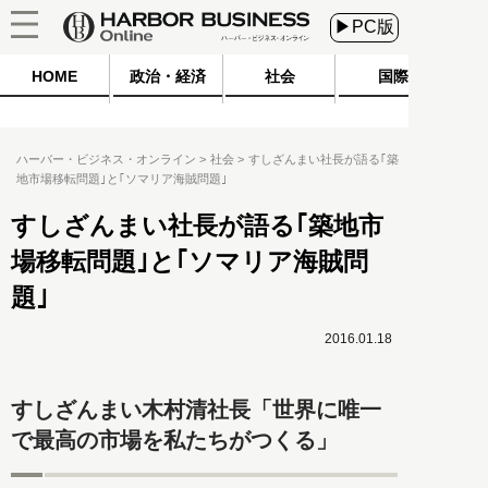
▶PC版
HOME
政治・経済
社会
国際
ハーバー・ビジネス・オンライン
社会
すしざんまい社長が語る｢築
地市場移転問題｣と｢ソマリア海賊問題｣
すしざんまい社長が語る｢築地市
場移転問題｣と｢ソマリア海賊問
題｣
2016.01.18
すしざんまい木村清社長「世界に唯一
で最高の市場を私たちがつくる」