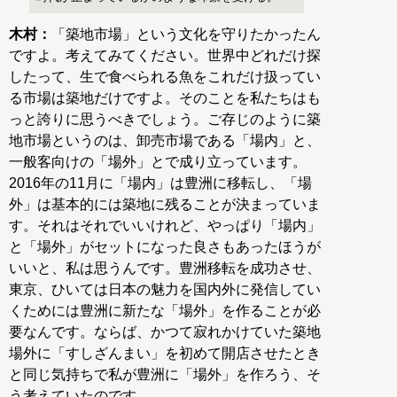
木村：
「築地市場」という文化を守りたかったん
ですよ。考えてみてください。世界中どれだけ探
したって、生で食べられる魚をこれだけ扱ってい
る市場は築地だけですよ。そのことを私たちはも
っと誇りに思うべきでしょう。ご存じのように築
地市場というのは、卸売市場である「場内」と、
一般客向けの「場外」とで成り立っています。
2016年の11月に「場内」は豊洲に移転し、「場
外」は基本的には築地に残ることが決まっていま
す。それはそれでいいけれど、やっぱり「場内」
と「場外」がセットになった良さもあったほうが
いいと、私は思うんです。豊洲移転を成功させ、
東京、ひいては日本の魅力を国内外に発信してい
くためには豊洲に新たな「場外」を作ることが必
要なんです。ならば、かつて寂れかけていた築地
場外に「すしざんまい」を初めて開店させたとき
と同じ気持ちで私が豊洲に「場外」を作ろう、そ
う考えていたのです。